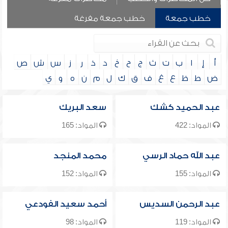
خطب جمعة
خطب جمعة مفرغة
أ
إ
ا
ب
ت
ث
ج
ح
خ
د
ذ
ر
ز
س
ش
ص
ض
ط
ظ
ع
غ
ف
ق
ك
ل
م
ن
ه
و
ي
عبد الحميد كشك
سعد البريك
المواد: 422
المواد: 165
عبد الله حماد الرسي
محمد المنجد
المواد: 155
المواد: 152
عبد الرحمن السديس
أحمد سعيد الفودعي
المواد: 119
المواد: 98