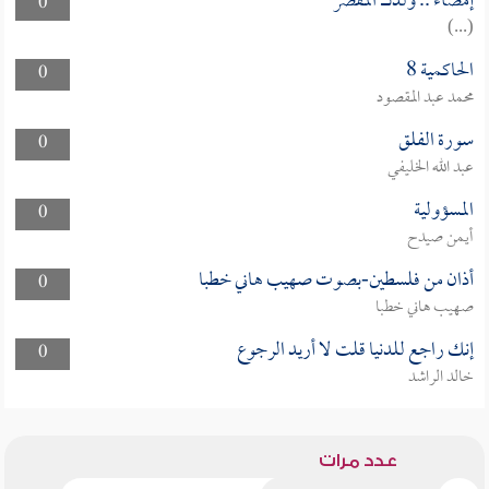
إمضاء .. ولدك المقصر
0
(...)
الحاكمية 8
0
محمد عبد المقصود
سورة الفلق
0
عبد الله الخليفي
المسؤولية
0
أيمن صيدح
أذان من فلسطين-بصوت صهيب هاني خطبا
0
صهيب هاني خطبا
إنك راجع للدنيا قلت لا أريد الرجوع
0
خالد الراشد
عدد مرات