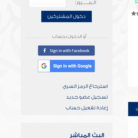
الـمـــــرور:
دخول المشتركين
أو الدخول بحساب
استرجاع الرمز السري
تسجيل عضو جديد
إعادة تفعيل حساب
البث المباشر