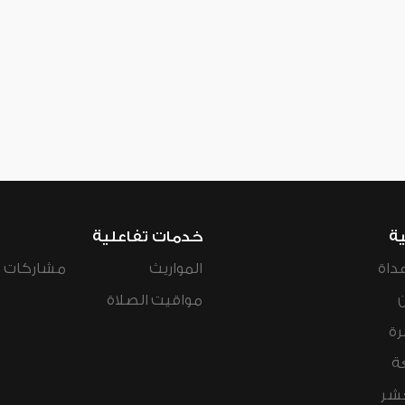
ية
خدمات تفاعلية
داة
المواريث
مشاركات ال
مواقيت الصلاة
رة
ة
عشر