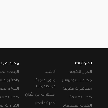
الصوتيات
محاور فرع
القرآن الكريم
أناشيد
الرحمة المه
محاضرات ودروس
متون علمية
واحة رمضان
ومنظومات
محاضرات مفرغة
الحج و العم
مختارات من الأذان
خطب جمعة
خطب جمع
أدعية و أذكار
الكتاب المسموع
القراءات ال