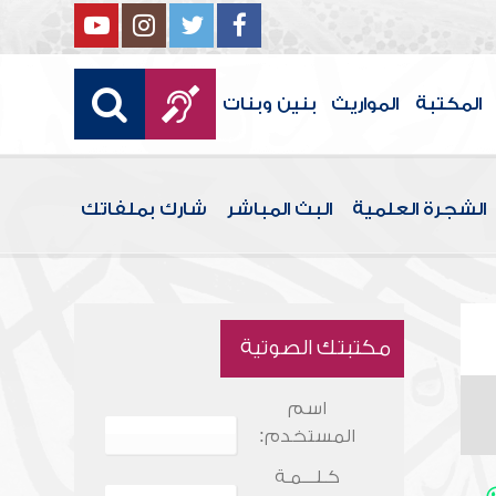
المكتبة
المواريث
بنين وبنات
الشجرة العلمية
البث المباشر
شارك بملفاتك
مكتبتك الصوتية
اسم
المستخدم:
كـلـــمـة