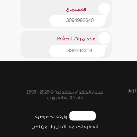
الاستماع
3094992640
عدد مرات الحفظ
839594318
زوار
جميع الحقوق محفوظة © 2026 - 1998
لشبكة إسلام ويب
وثيقة الخصوصية
اتفاقية الخدمة
اتصل بنا
من نحن