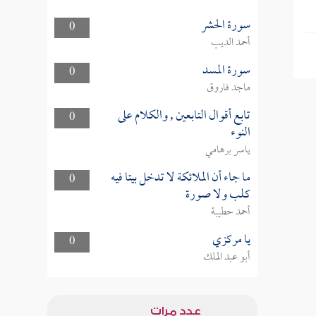
سورة الحشر
0
أحمد الديب
سورة المسد
0
ماجد فاروق
تابع أقوال التابعين , والكلام على
0
النوء
ياسر برهامي
ما جاء أن الملائكة لا تدخل بيتا فيه
0
كلب ولا صورة
أحمد حطيبة
يا مركزي
0
أبو عبد الملك
عدد مرات