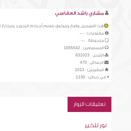
مشاري راشد العفاسي
هذا التسجيل واضح وموثوق لتعلم أحكام التجويد ومخارج 
معلومات : ---
ملحوظة : ---
المستمعين : 1055542
التنزيل : 631023
الرسائل : 470
المقيميّن : 1013
في خزائن : 1130
تعليقات الزوار
نور للخير