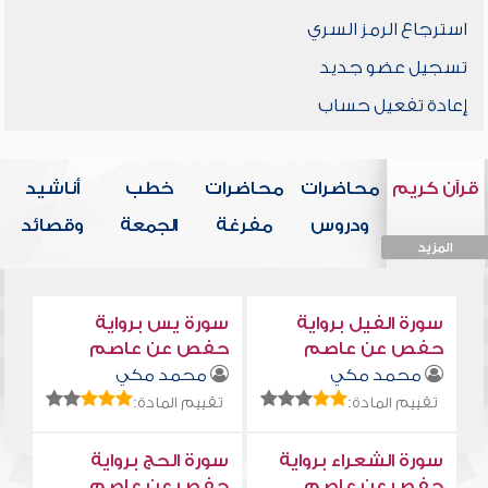
استرجاع الرمز السري
تسجيل عضو جديد
إعادة تفعيل حساب
قرآن كريم
محاضرات
محاضرات
خطب
أناشيد
ودروس
مفرغة
الجمعة
وقصائد
المزيد
المزيد
المزيد
المزيد
المزيد
سورة الفيل برواية
سورة يس برواية
حفص عن عاصم
حفص عن عاصم
محمد مكي
محمد مكي
تقييم المادة:
تقييم المادة:
سورة الشعراء برواية
سورة الحج برواية
حفص عن عاصم
حفص عن عاصم