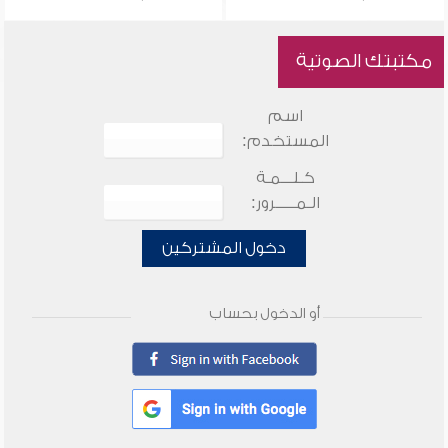
مكتبتك الصوتية
اسم
المستخدم:
كـلـــمـة
الـمـــــرور:
دخول المشتركين
أو الدخول بحساب