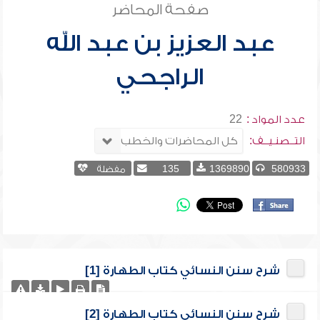
صفحة المحاضر
عبد العزيز بن عبد الله
الراجحي
عدد المواد :
22
التــصنـيــف:
580933
1369890
135
مفضلة
شرح سنن النسائي كتاب الطهارة [1]
شرح سنن النسائي كتاب الطهارة [2]