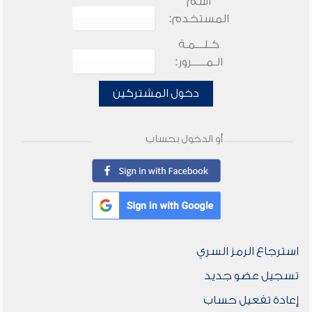
اسم
المستخدم:
كـلـــمـة
الـمـــــرور:
دخول المشتركين
أو الدخول بحساب
استرجاع الرمز السري
تسجيل عضو جديد
إعادة تفعيل حساب