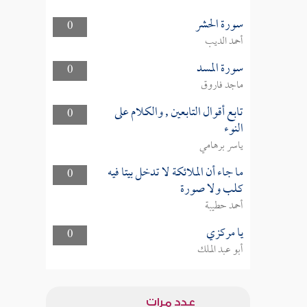
سورة الحشر
0
أحمد الديب
سورة المسد
0
ماجد فاروق
تابع أقوال التابعين , والكلام على
0
النوء
ياسر برهامي
ما جاء أن الملائكة لا تدخل بيتا فيه
0
كلب ولا صورة
أحمد حطيبة
يا مركزي
0
أبو عبد الملك
عدد مرات