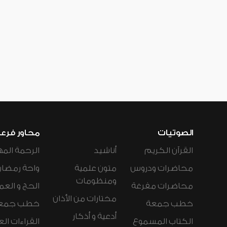
الصوتيات
محاور فرع
القرآن الكريم
أناشيد
الرحمة المه
محاضرات ودروس
متون علمية
واحة رمضان
ومنظومات
محاضرات مفرغة
الحج و العم
مختارات من الأذان
خطب جمعة
خطب جمع
أدعية و أذكار
الكتاب المسموع
القراءات ال