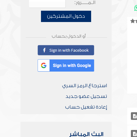
الـمـــــرور:
دخول المشتركين
أو الدخول بحساب
استرجاع الرمز السري
تسجيل عضو جديد
إعادة تفعيل حساب
البث المباشر