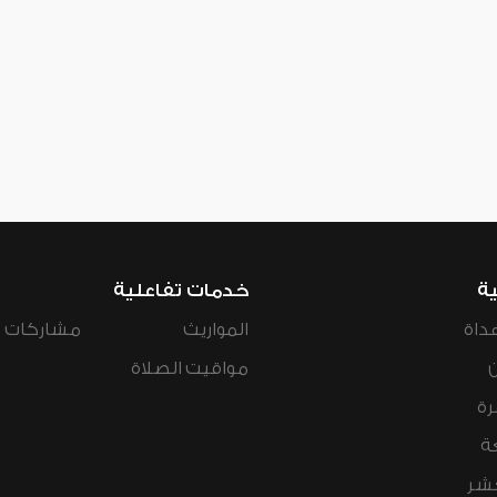
ية
خدمات تفاعلية
داة
المواريث
مشاركات ال
مواقيت الصلاة
رة
ة
عشر