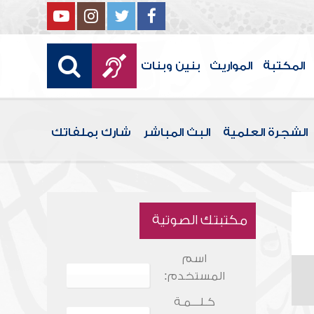
المكتبة
المواريث
بنين وبنات
الشجرة العلمية
البث المباشر
شارك بملفاتك
مكتبتك الصوتية
اسم
المستخدم:
كـلـــمـة