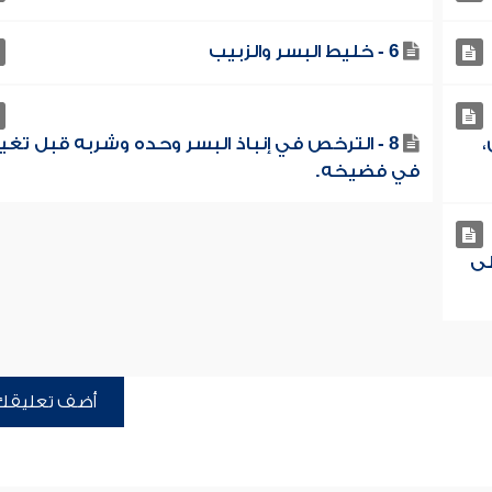
6 - خليط البسر والزبيب
،
8 - الترخص في إنباذ البسر وحده وشربه قبل تغي
في فضيخه.
لى
أضف تعليقك