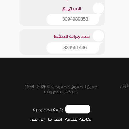
الاستماع
3094989853
عدد مرات الحفظ
839561436
زوار
جميع الحقوق محفوظة © 2026 - 1998
لشبكة إسلام ويب
وثيقة الخصوصية
اتفاقية الخدمة
اتصل بنا
من نحن