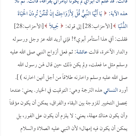
قالت: قد علم أن أبواي لم يكونا ليأمراني بفراقه، قالت: ثم تلا
هذه الآية:
يَا أَيُّهَا النَّبِيُّ قُلْ لِأَزْوَاجِكَ إِنْ كُنْتُنَّ تُرِدْنَ الْحَيَاةَ
الدُّنْيَا
[الأحزاب:28] إلى قوله:
جَمِيلاً
[الأحزاب:28]
فقلت: أفي هذا أستأمر أبوي؟! فإني أريد الله عز وجل ورسوله
والدار الآخرة، قالت
عائشة
: ثم فعل أزواج النبي صلى الله عليه
وسلم مثل ما فعلت، ولم يكن ذلك حين قال لهن رسول الله
صلى الله عليه وسلم واخترنه طلاقاً من أجل أنهن اخترنه ) ].
أورد
النسائي
هذه الترجمة وهي: التوقيت في الخيار. يعني: عندما
يحصل التخيير للزوجة بين البقاء والفراق، يمكن أن يكون مؤقتاً
وأن يكون هناك مهلة، يعني: لا يلزم أن يكون على الفور، بل
يمكن أن يكون فيه إمهال؛ لأن النبي عليه الصلاة والسلام