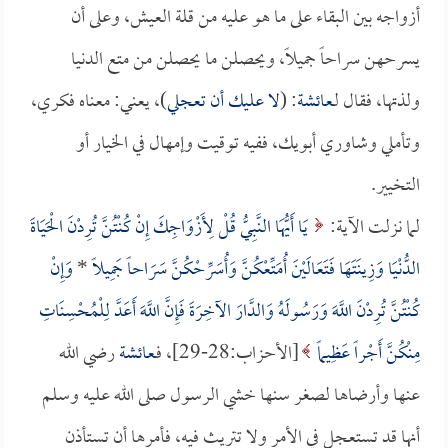
أزواجه بين البقاء على ما هو عليه من قلة العيش، وعلى أن
يسرحهن سراحاً جميلاً، ويحصلن ما يحصلن من متع الدنيا
ولذتها، فقال لـ
عائشة
: (
لا عليك أن تعجلي
)، يعني: معناه فكري،
وتأملي وشاوري أبويك، ففيه توقيت وإمهال في الخيار أو
التخيير.
لما نزلت الآية:
يَا أَيُّهَا النَّبِيُّ قُلْ لِأَزْوَاجِكَ إِنْ كُنْتُنَّ تُرِدْنَ الْحَيَاةَ
الدُّنْيَا وَزِينَتَهَا فَتَعَالَيْنَ أُمَتِّعْكُنَّ وَأُسَرِّحْكُنَّ سَرَاحاً جَمِيلاً
*
وَإِنْ
كُنْتُنَّ تُرِدْنَ اللَّهَ وَرَسُولَهُ وَالدَّارَ الآخِرَةَ فَإِنَّ اللَّهَ أَعَدَّ لِلْمُحْسِنَاتِ
مِنْكُنَّ أَجْراً عَظِيماً
[الأحزاب:28-29]، فـ
عائشة
رضي الله
عنها وأرضاها لصغر سنها خشي الرسول صلى الله عليه وسلم
أنها قد تستعجل في الأمر ولا تتريث فيه، فأمرها أن تستأذن