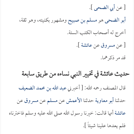
[ عن
أبي الضحى
].
أبو الضحى
هو
مسلم بن صبيح
ومشهور بكنيته، وهو ثقة،
أخرج له أصحاب الكتب الستة.
[ عن
مسروق
عن
عائشة
].
قد مر ذكرهما.
حديث عائشة في تخيير النبي نساءه من طريق سابعة
قال المصنف رحمه الله: [ أخبرني
عبد الله بن محمد الضعيف
حدثنا
أبو معاوية
حدثنا
الأعمش
عن
مسلم
عن
مسروق
عن
عائشة
أنها قالت: خيرنا رسول الله صلى الله عليه وسلم فاخترناه
فلم يعدها علينا شيئاً ].