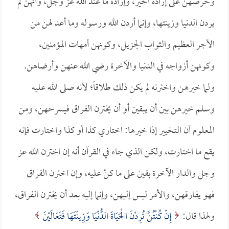
وحرصهن على إرادة الخير، وإرادة ما عند الله عز وجل، وأنهن لم
يردن الدنيا وزينتها، وإنما أردن الله ورسوله وما أعد لهن من
الأجر العظيم والثواب الجزيل، وكونهن أمهات المؤمنين،
وكونهن أزواجه في الدنيا والآخرة رضي الله عنهن وأرضاهن.
ولما خيرهن واخترنه لم يكن ذلك طلاقاً؛ لأنه صلى الله عليه
وسلم خيرهن بين أن يبقين أو أن يخترن الفراق فيسرحهن، ومن
المعلوم أن التخيير إذا خيرها: اختاري كذا أو كذا واختارت فإنه
يقع ما اختارت، ولكن الذي جاء في القرآن أنه إن اخترن الله عز
وجل والدار الآخرة بقين على ما كنّ عليه، وإن اخترن الفراق
فهو يفارقهن، والأمر ليس إليهن، وإنما إليه بعد أن يخترن الفراق،
ولهذا قال:
إِنْ كُنْتُنَّ تُرِدْنَ الْحَيَاةَ الدُّنْيَا وَزِينَتَهَا فَتَعَالَيْنَ