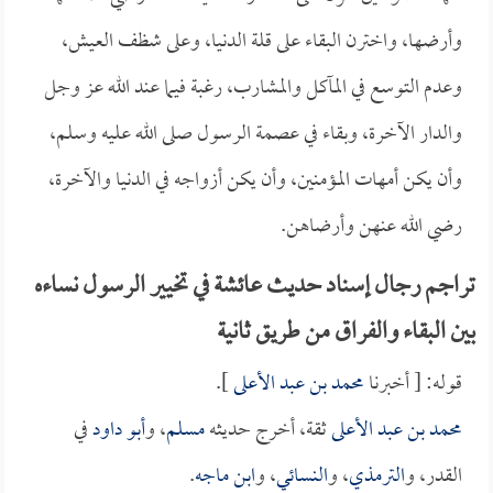
وأرضها، واخترن البقاء على قلة الدنيا، وعلى شظف العيش،
وعدم التوسع في المآكل والمشارب، رغبة فيما عند الله عز وجل
والدار الآخرة، وبقاء في عصمة الرسول صلى الله عليه وسلم،
وأن يكن أمهات المؤمنين، وأن يكن أزواجه في الدنيا والآخرة،
رضي الله عنهن وأرضاهن.
تراجم رجال إسناد حديث عائشة في تخيير الرسول نساءه
بين البقاء والفراق من طريق ثانية
قوله: [ أخبرنا
محمد بن عبد الأعلى
].
محمد بن عبد الأعلى
ثقة، أخرج حديثه
مسلم
، و
أبو داود
في
القدر، و
الترمذي
، و
النسائي
، و
ابن ماجه
.