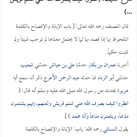
...)
قال المصنف رحمه الله تعالى: [ باب الإبانة والإفصاح بالكلمة
الملحوظ بها إذا قصد بها لما لا يحتمل معناها لم توجب شيئاً ولم
تثبت حكماً.
أخبرنا
عمران بن بكار
حدثنا
علي بن عياش
حدثني
شعيب
حدثني
أبو الزناد
مما حدثه
عبد الرحمن الأعرج
ذكر أنه سمع
أبا
هريرة
يحدث عن رسول الله صلى الله عليه وسلم أنه قال: (
انظروا كيف يصرف الله عني شتم قريش ولعنهم، إنهم يشتمون
مذمماً، ويلعنون مذمماً وأنا محمد
) ].
يقول
النسائي
رحمه الله: باب: الإبانة والإفصاح بالكلمة