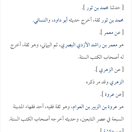
[ حدثنا
محمد بن ثور
].
محمد بن ثور
ثقة، أخرج حديثه
أبو داود
، و
النسائي
.
[ عن
معمر
].
هو
معمر بن راشد الأزدي البصري
، ثم اليماني، وهو ثقة، أخرج
له أصحاب الكتب الستة.
[ عن
الزهري
].
الزهري
وقد مر ذكره
[عن
عروة
].
هو
عروة بن الزبير بن العوام
، وهو ثقة فقيه، أحد فقهاء المدينة
السبعة في عصر التابعين، وحديثه أخرجه أصحاب الكتب الستة.
[عن
عائشة
].