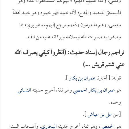
ومعنى، وعاد عليهم ذمهم؛ لأنهم هم المستحقون للذم وهو
المستحق للحمد والمدح؛ لأنه محمد فهو محمود وهو محمد لفظاً
ومعنى، وهم مذمومون وذمهم يرجع إليهم، وهو بريء مما
وصفوه به صلوات الله وسلامه وبركاته عليه من الذم.
تراجم رجال إسناد حديث: (انظروا كيفي يصرف الله
عني شتم قريش ...)
قوله: [ أخبرنا
عمران بن بكار
].
هو
عمران بن بكار الحمصي
وهو ثقة، أخرج حديثه
النسائي
وحده.
[عن
علي بن عياش
].
هو
الحمصي
، وهو ثقة، أخرج حديثه
البخاري
، وأصحاب السنن