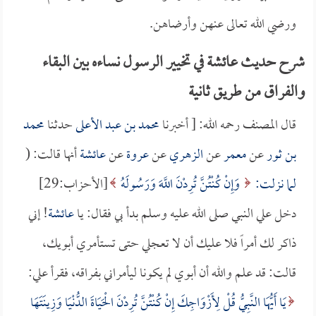
ورضي الله تعالى عنهن وأرضاهن.
شرح حديث عائشة في تخيير الرسول نساءه بين البقاء
والفراق من طريق ثانية
قال المصنف رحمه الله: [ أخبرنا
محمد بن عبد الأعلى
حدثنا
محمد
بن ثور
عن
معمر
عن
الزهري
عن
عروة
عن
عائشة
أنها قالت: (
لما نزلت:
وَإِنْ كُنْتُنَّ تُرِدْنَ اللَّهَ وَرَسُولَهُ
[الأحزاب:29]
دخل علي النبي صلى الله عليه وسلم بدأ بي فقال: يا
عائشة
! إني
ذاكر لك أمراً فلا عليك أن لا تعجلي حتى تستأمري أبويك،
قالت: قد علم والله أن أبوي لم يكونا ليأمراني بفراقه، فقرأ علي:
يَا أَيُّهَا النَّبِيُّ قُلْ لِأَزْوَاجِكَ إِنْ كُنْتُنَّ تُرِدْنَ الْحَيَاةَ الدُّنْيَا وَزِينَتَهَا