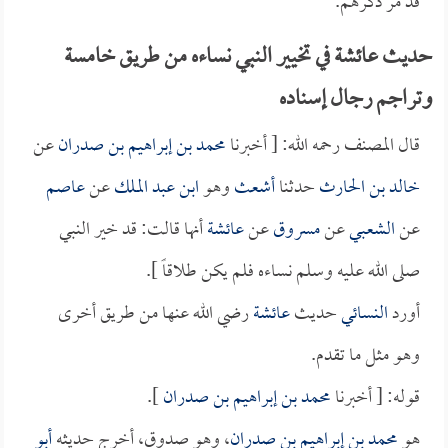
قد مر ذكرهم.
حديث عائشة في تخيير النبي نساءه من طريق خامسة
وتراجم رجال إسناده
قال المصنف رحمه الله: [ أخبرنا
محمد بن إبراهيم بن صدران
عن
خالد بن الحارث
حدثنا
أشعث
وهو
ابن عبد الملك
عن
عاصم
عن
الشعبي
عن
مسروق
عن
عائشة
أنها قالت: قد خير النبي
صلى الله عليه وسلم نساءه فلم يكن طلاقاً ].
أورد
النسائي
حديث
عائشة
رضي الله عنها من طريق أخرى
وهو مثل ما تقدم.
قوله: [ أخبرنا
محمد بن إبراهيم بن صدران
].
هو
محمد بن إبراهيم بن صدران
، وهو صدوق، أخرج حديثه
أبو