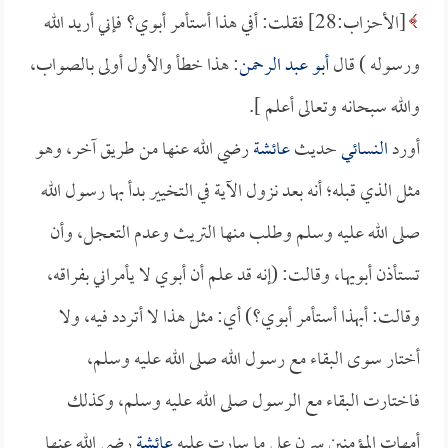
[الأحزاب:28] فقلت: أفي هذا أستأمر أبوي؟ فإني أريد الله
ورسوله ) قال
أبو عبد الرحمن
: هذا خطأ والأول أولى بالصواب،
والله سبحانه وتعالى أعلم ].
أورد
النسائي
حديث
عائشة
رضي الله عنها من طريق آخر، وهو
مثل الذي قبله؛ أنه بعد نزول الآية في التخيير بدأ بها رسول الله
صلى الله عليه وسلم وطلب منها التريث وعدم التعجل، وأن
تستأذن أبويها، وقالت: (إنه قد علم أن أبوي لا يأمراني بفراقه،
وقالت: أبهذا أستأمر أبوي؟) أي: مثل هذا لا أتردد فيه، ولا
أختار سوى البقاء مع رسول الله صلى الله عليه وسلم،
فاختارت البقاء مع الرسول صلى الله عليه وسلم، وكذلك
أمهات المؤمنين سرن على ما سارت عليه
عائشة
رضي الله عنها