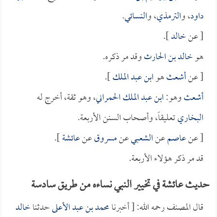
داود
، و
الترمذي
، و
النسائي
.
[ عن
خالد
].
هو
خالد بن الحارث
وقد مر ذكره.
[ عن
أشعث
هو
ابن عبد الملك
].
أشعث
وهو:
ابن عبد الملك الحمراني
، وهو ثقة، أخرج له
البخاري
تعليقاً، وأصحاب السنن الأربعة.
[ عن
عاصم
عن
الشعبي
عن
مسروق
عن
عائشة
].
قد مر ذكر هؤلاء الأربعة.
حديث عائشة في تخيير النبي نساءه من طريق سادسة
قال المصنف رحمه الله: [ أخبرنا
محمد بن عبد الأعلى
حدثنا
خالد