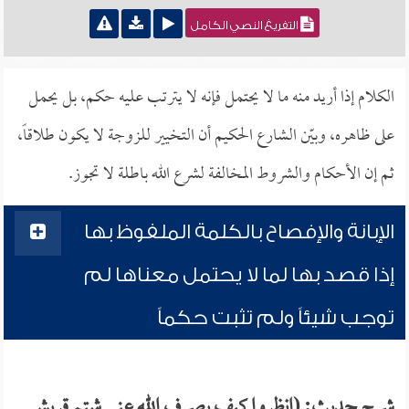
التفريغ النصي الكامل
الكلام إذا أريد منه ما لا يحتمل فإنه لا يترتب عليه حكم، بل يحمل
على ظاهره، وبيّن الشارع الحكيم أن التخيير للزوجة لا يكون طلاقاً،
ثم إن الأحكام والشروط المخالفة لشرع الله باطلة لا تجوز.
الإبانة والإفصاح بالكلمة الملفوظ بها
إذا قصد بها لما لا يحتمل معناها لم
توجب شيئاً ولم تثبت حكماً
شرح حديث: (انظروا كيف يصرف الله عني شتم قريش