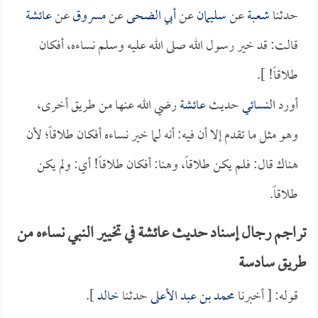
حدثنا
شعبة
عن
سليمان
عن
أبي الضحى
عن
مسروق
عن
عائشة
قالت: قد خير رسول الله صلى الله عليه وسلم نساءه، أفكان
طلاقاً! ].
أورد
النسائي
حديث
عائشة
رضي الله عنها من طريق أخرى،
وهو مثل ما تقدم إلا أن فيه: أنه لما خير نساءه أفكان طلاقاً؛ لأن
هناك قال: فلم يكن طلاقاً، وهنا: أفكان طلاقاً! أي: ولم يكن
طلاقاً.
تراجم رجال إسناد حديث عائشة في تخيير النبي نساءه من
طريق سادسة
قوله: [ أخبرنا
محمد بن عبد الأعلى
حدثنا
خالد
].