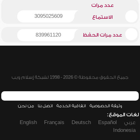
عدد مرات
3095025609
الاستماع
عدد مرات الحفظ
839961120
جميع الحقوق محفوظة © 2026 - 1998 لشبكة إسلام ويب
وثيقة الخصوصية
اتفاقية الخدمة
اتصل بنا
من نحن
لغات الموقع:
عربي
Español
Deutsch
Français
English
Indonesia