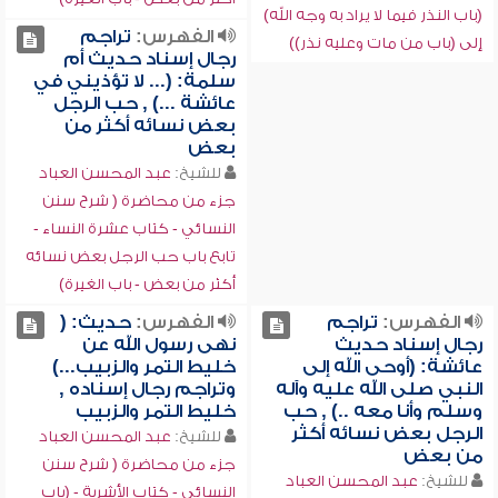
(باب النذر فيما لا يراد به وجه الله)
الفهرس:
تراجم
إلى (باب من مات وعليه نذر))
رجال إسناد حديث أم
سلمة: (... لا تؤذيني في
عائشة ...) , حب الرجل
بعض نسائه أكثر من
بعض
للشيخ:
عبد المحسن العباد
جزء من محاضرة ( شرح سنن
النسائي - كتاب عشرة النساء -
تابع باب حب الرجل بعض نسائه
أكثر من بعض - باب الغيرة)
الفهرس:
تراجم
الفهرس:
حديث: (
رجال إسناد حديث
نهى رسول الله عن
عائشة: (أوحى الله إلى
خليط التمر والزبيب...)
النبي صلى الله عليه وآله
وتراجم رجال إسناده ,
وسلم وأنا معه ..) , حب
خليط التمر والزبيب
الرجل بعض نسائه أكثر
للشيخ:
عبد المحسن العباد
من بعض
جزء من محاضرة ( شرح سنن
للشيخ:
عبد المحسن العباد
النسائي - كتاب الأشربة - (باب