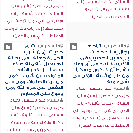
النسائي - كتاب الأشربة - (باب
جزء من محاضرة ( شرح سنن
تفسير البتع والمزر) إلى (باب
النسائي - كتاب الأشربة - (باب
النهي عن نبيذ الجر))
الإذن في شيء من الأوعية التي
ينتبذ فيها) إلى (باب ذكر الروايات
المغلظات في شرب الخمر))
الفهرس:
تراجم
الفهرس:
شرح
رجال إسناد حديث
حديث: (من شرب
بريدة بن الحصيب في
الخمر فجعلها في بطنه
الإذن بالانتباذ في أي وعاء
لم يقبل الله منه صلاة
بشرط أن لا يكون مسكراً
سبعاً ...) , ذكر الآثام
من طريق ثانية , الإذن في
المتولدة عن شرب الخمر
شيء منها
من ترك الصلوات ومن قتل
النفس التي حرم الله ومن
للشيخ:
عبد المحسن العباد
وقوع على المحارم
جزء من محاضرة ( شرح سنن
للشيخ:
عبد المحسن العباد
النسائي - كتاب الأشربة - (باب
جزء من محاضرة ( شرح سنن
الإذن في شيء من الأوعية التي
النسائي - كتاب الأشربة - (باب
ينتبذ فيها) إلى (باب ذكر الروايات
ذكر الرواية المبينة عن صلوات
المغلظات في شرب الخمر))
شارب الخمر) إلى (باب توبة شارب