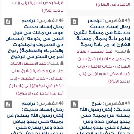
قراءة بعض السورة) إلى (باب
الوضوء في النعل))
ترديد الآية))
الفهرس:
تراجم
الفهرس:
تراجم
رجال إسناد حديث
رجال إسناد حديث
حذيفة في مسألة القارئ
عوف بن مالك في قول
إذا مر بآية رحمة , مسألة
النبي في ركوعه: (سبحان
القارئ إذا مر بآية رحمة
ذي الجبروت والملكوت
والكبرياء والعظمة) , نوع
للشيخ:
عبد المحسن العباد
آخر من الذكر في الركوع
جزء من محاضرة ( شرح سنن
للشيخ:
عبد المحسن العباد
النسائي - كتاب الافتتاح - (باب
جزء من محاضرة ( شرح سنن
قراءة بعض السورة) إلى (باب
النسائي - كتاب التطبيق - (باب
ترديد الآية))
الذكر في الركوع) إلى (باب نوع
آخر من الذكر في الركوع))
الفهرس:
شرح
الفهرس:
تراجم
حديث: (كان رسول الله
رجال إسناد حديث:
يسلم عن يمينه حتى
(كان رسول الله يسلم عن
يبدو بياض خده وعن
يمينه حتى يبدو بياض
يساره حتى يبدو بياض
خده وعن يساره حتى
خده) , كيف السلام على
يبدو بياض خده) , كيف