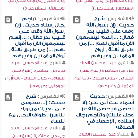
زيارة القبور) إلى (باب النهي عن
زيارة القبور) إلى (باب النهي عن
الاستغفار للمشركين))
الاستغفار للمشركين))
الفهرس:
شرح
الفهرس:
تراجم
حديث: (إن رسول الله
رجال إسناد حديث: (إن
وقف على قليب بدر
رسول الله وقف على
فقال: ... إنهم ليسمعون
قليب بدر فقال: ... إنهم
الآن ما أقول لهم ...) من
ليسمعون الآن ما أقول
طريق ثالثة , أرواح
لهم ...) من طريق ثالثة ,
المؤمنين وغيرهم
أرواح المؤمنين وغيرهم
للشيخ:
عبد المحسن العباد
للشيخ:
عبد المحسن العباد
جزء من محاضرة ( شرح سنن
جزء من محاضرة ( شرح سنن
النسائي - كتاب الجنائز - باب أرواح
النسائي - كتاب الجنائز - باب أرواح
المؤمنين وغيرهم)
المؤمنين وغيرهم)
الفهرس:
حديث
الفهرس:
شرح
أسماء بنت أبي بكر: (لا
حديث: (... فطوفي
تحصي فيحصي الله عز
على بعيرك من وراء
وجل عليك) وتراجم رجال
الناس) , طواف الرجال مع
إسناده , الإحصاء في
النساء
الصدقة
للشيخ:
عبد المحسن العباد
للشيخ:
عبد المحسن العباد
جزء من محاضرة ( شرح سنن