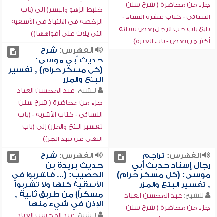
جزء من محاضرة ( شرح سنن
خليط الزهو والبسر) إلى (باب
النسائي - كتاب عشرة النساء -
الرخصة في الانتباذ في الأسقية
تابع باب حب الرجل بعض نسائه
التي يلاث على أفواهها))
أكثر من بعض - باب الغيرة)
الفهرس:
شرح
حديث أبي موسى:
(كل مسكر حرام) , تفسير
البتع والمزر
للشيخ:
عبد المحسن العباد
جزء من محاضرة ( شرح سنن
النسائي - كتاب الأشربة - (باب
تفسير البتع والمزر) إلى (باب
النهي عن نبيذ الجر))
الفهرس:
تراجم
الفهرس:
شرح
رجال إسناد حديث أبي
حديث بريدة بن
موسى: (كل مسكر حرام)
الحصيب: (... فاشربوا في
, تفسير البتع والمزر
الأسقية كلها ولا تشربوا
مسكراً) من طريق ثانية ,
للشيخ:
عبد المحسن العباد
الإذن في شيء منها
جزء من محاضرة ( شرح سنن
للشيخ:
عبد المحسن العباد