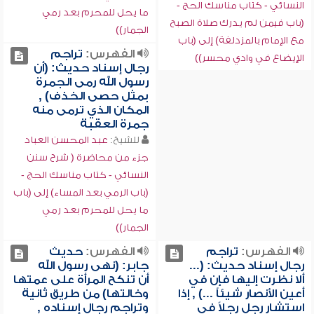
النسائي - كتاب مناسك الحج -
ما يحل للمحرم بعد رمي
(باب فيمن لم يدرك صلاة الصبح
الجمار))
مع الإمام بالمزدلفة) إلى (باب
الفهرس:
تراجم
الإيضاع في وادي محسر))
رجال إسناد حديث: (أن
رسول الله رمى الجمرة
بمثل حصى الخذف) ,
المكان الذي ترمى منه
جمرة العقبة
للشيخ:
عبد المحسن العباد
جزء من محاضرة ( شرح سنن
النسائي - كتاب مناسك الحج -
(باب الرمي بعد المساء) إلى (باب
ما يحل للمحرم بعد رمي
الجمار))
الفهرس:
تراجم
الفهرس:
حديث
رجال إسناد حديث: (...
جابر: (نهى رسول الله
ألا نظرت إليها فإن في
أن تنكح المرأة على عمتها
أعين الأنصار شيئاً ...) , إذا
وخالتها) من طريق ثانية
استشار رجل رجلاً في
وتراجم رجال إسناده ,