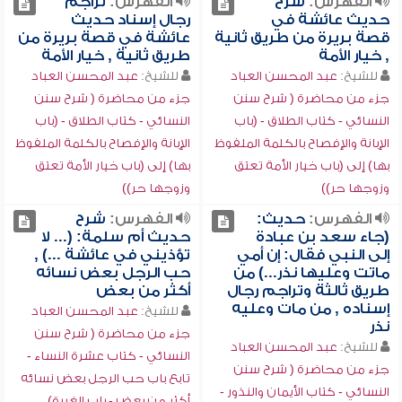
الفهرس:
شرح
الفهرس:
تراجم
حديث عائشة في
رجال إسناد حديث
قصة بريرة من طريق ثانية
عائشة في قصة بريرة من
, خيار الأمة
طريق ثانية , خيار الأمة
للشيخ:
عبد المحسن العباد
للشيخ:
عبد المحسن العباد
جزء من محاضرة ( شرح سنن
جزء من محاضرة ( شرح سنن
النسائي - كتاب الطلاق - (باب
النسائي - كتاب الطلاق - (باب
الإبانة والإفصاح بالكلمة الملفوظ
الإبانة والإفصاح بالكلمة الملفوظ
بها) إلى (باب خيار الأمة تعتق
بها) إلى (باب خيار الأمة تعتق
وزوجها حر))
وزوجها حر))
الفهرس:
حديث:
الفهرس:
شرح
(جاء سعد بن عبادة
حديث أم سلمة: (... لا
إلى النبي فقال: إن أمي
تؤذيني في عائشة ...) ,
ماتت وعليها نذر...) من
حب الرجل بعض نسائه
طريق ثالثة وتراجم رجال
أكثر من بعض
إسناده , من مات وعليه
للشيخ:
عبد المحسن العباد
نذر
جزء من محاضرة ( شرح سنن
للشيخ:
عبد المحسن العباد
النسائي - كتاب عشرة النساء -
جزء من محاضرة ( شرح سنن
تابع باب حب الرجل بعض نسائه
النسائي - كتاب الأيمان والنذور -
أكثر من بعض - باب الغيرة)