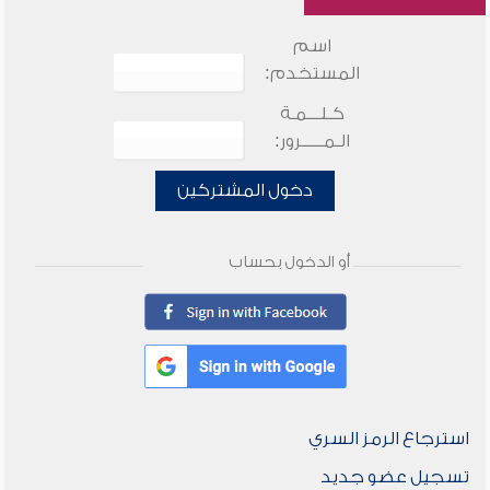
اسم
المستخدم:
كـلـــمـة
الـمـــــرور:
دخول المشتركين
أو الدخول بحساب
استرجاع الرمز السري
تسجيل عضو جديد