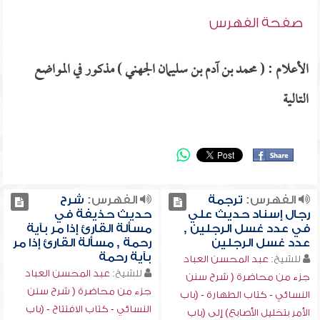
صفحة الفهرس
الأعلام : ( محمد بن آدم بن سليمان الجهني ) مذكور في المواضع
التالية
الفهرس:
ترجمة
الفهرس:
شرح
رجال إسناد حديث علي
حديث حذيفة في
في عدد غسل الرجلين ,
مسألة القارئ إذا مر بآية
عدد غسل الرجلين
رحمة , مسألة القارئ إذا مر
بآية رحمة
للشيخ:
عبد المحسن العباد
للشيخ:
عبد المحسن العباد
جزء من محاضرة ( شرح سنن
جزء من محاضرة ( شرح سنن
النسائي - كتاب الطهارة - (باب
النسائي - كتاب الافتتاح - (باب
الأمر بتخليل الأصابع) إلى (باب