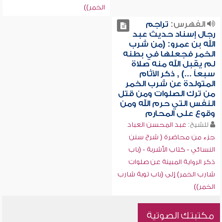
الخمر))
الفهرس:
تراجم
رجال إسناد حديث عبد
الله بن عمرو: (من شرب
الخمر فجعلها في بطنه
لم يقبل الله منه صلاة
سبعاً ...) , ذكر الآثام
المتولدة عن شرب الخمر
من ترك الصلوات ومن قتل
النفس التي حرم الله ومن
وقوع على المحارم
للشيخ:
عبد المحسن العباد
جزء من محاضرة ( شرح سنن
النسائي - كتاب الأشربة - (باب
ذكر الرواية المبينة عن صلوات
شارب الخمر) إلى (باب توبة شارب
الخمر))
مكتبتك الصوتية