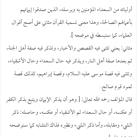
أوليائه من السعداء المؤمنين به وبرسله، الذين صدقوا إيمانهم
بأعمالهم الصالحة، وهذا معنى تسمية القرآن مثاني على أصح أقوال
العلماء، كما سنبسطه في موضعه ].
مثاني: يعني تثنى فيه القصص والأخبار، وتذكر فيه صفة أهل الجنة،
ثم بعدها صفة أهل النار، ويذكر فيه حال السعداء وحال الأشقياء،
وتثنى فيه قصة موسى عليه السلام، وقصة إبراهيم، كذلك قصة
ثمود قوم صالح.
قال المؤلف رحمه الله تعالى: [ وهو أن يذكر الإيمان ويتبع بذكر الكفر
أو عكسه، أو حال السعداء ثم الأشقياء أو عكسه، وحاصله: ذكر
الشيء ومقابله، وأما ذكر الشيء ونظيره فذاك التشابه كما سنوضحه