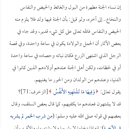
إن نساء الجنة مطهرة من البول والغائط والحيض والنفاس
والنخاع.. إلى آخره، ولو قيل: بأن الجنة فيها ولد فلا يلزم منه
الحيض والنفاس فالله تعالى على كل شيء قدير، وقد جاء في
بعض الآثار أن الحمل والولادة يكون في ساعة واحدة، وفي قصة
الرجل الذي اشتهى الزرع فكان نباته وحصاده في ساعة واحدة
أو في لحظات، ولكن أهل الجنة عندهم أولادهم الذين كانوا في
الدنيا، وعندهم من الولدان ومن الحور ما يغنيهم.
يقول تعالى:
وَفِيهَا مَا تَشْتَهِيهِ الأَنفُسُ
[الزخرف:71]؟
قد لا يشتهون فعندهم ما يكفيهم، كما قال بعض السلف، وقال
بعضهم في قوله صلى الله عليه وسلم: (
من شرب الخمر لم يشربه
في الآخرة
): إنه إذا دخلها لا يشربها ولا يشتهيها، والأقرب أن