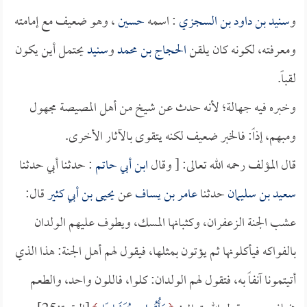
و
سنيد بن داود بن السجزي
: اسمه
حسين
، وهو ضعيف مع إمامته
ومعرفته، لكونه كان يلقن
الحجاج بن محمد
و
سنيد
يحتمل أين يكون
لقباً.
وخبره فيه جهالة؛ لأنه حدث عن شيخ من أهل المصيصة مجهول
ومبهم، إذاً: فالخبر ضعيف لكنه يتقوى بالآثار الأخرى.
قال المؤلف رحمه الله تعالى: [ وقال
ابن أبي حاتم
: حدثنا أبي حدثنا
سعيد بن سليمان
حدثنا
عامر بن يساف
عن
يحيى بن أبي كثير
قال:
عشب الجنة الزعفران، وكثبانها المسك، ويطوف عليهم الولدان
بالفواكه فيأكلونها ثم يؤتون بمثلها، فيقول لهم أهل الجنة: هذا الذي
أتيتمونا آنفاً به، فتقول لهم الولدان: كلوا، فاللون واحد، والطعم