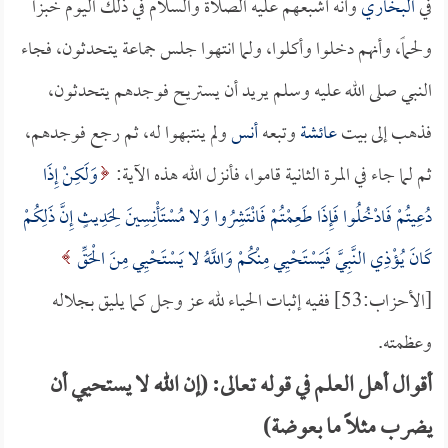
في
البخاري
وأنه أشبعهم عليه الصلاة والسلام في ذلك اليوم خبزاً
ولحماً، وأنهم دخلوا وأكلوا، ولما انتهوا جلس جماعة يتحدثون، فجاء
النبي صلى الله عليه وسلم يريد أن يستريح فوجدهم يتحدثون،
فذهب إلى بيت
عائشة
وتبعه
أنس
ولم ينتبهوا له، ثم رجع فوجدهم،
ثم لما جاء في المرة الثانية قاموا، فأنزل الله هذه الآية:
وَلَكِنْ إِذَا
دُعِيتُمْ فَادْخُلُوا فَإِذَا طَعِمْتُمْ فَانْتَشِرُوا وَلا مُسْتَأْنِسِينَ لِحَدِيثٍ إِنَّ ذَلِكُمْ
كَانَ يُؤْذِي النَّبِيَّ فَيَسْتَحْيِي مِنْكُمْ وَاللَّهُ لا يَسْتَحْيِي مِنَ الْحَقِّ
[الأحزاب:53] ففيه إثبات الحياء لله عز وجل كما يليق بجلاله
وعظمته.
أقوال أهل العلم في قوله تعالى: (إن الله لا يستحيي أن
يضرب مثلاً ما بعوضة)