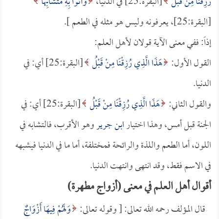
رُزِقْنَا مِنْ قَبْلُ
[البقرة:25] في الدنيا،
وَأُتُوا بِهِ مُتَشَابِهًا
[البقرة:25]، يعرفونه وليس هو مثله في الطعم ].
إذاً: ففي معنى الآية قولان لأهل العلم:
القول الأول:
هَذَا الَّذِي رُزِقْنَا مِنْ قَبْلُ
[البقرة:25] أي: في
الدنيا.
والقول الثاني:
هَذَا الَّذِي رُزِقْنَا مِنْ قَبْلُ
[البقرة:25] أي: في
الجنة قبل أمس، وهذا اختيار
ابن جرير
وهو الأقرب، فالتشابه في
اللون، أما الطعم واللذة والرائحة فمختلفة، أما ما في الدنيا فيشبهه
في الاسم فقط، وقد انتهى وانتهت الدنيا.
أقوال أهل العلم في معنى (أزواج مطهرة)
قال المؤلف رحمه الله تعالى: [ وقوله تعالى:
وَلَهُمْ فِيهَا أَزْوَاجٌ