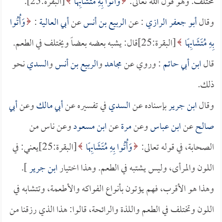
مختلف. وهو قول الله تعالى:
وَأُتُوا بِهِ مُتَشَابِهًا
[البقرة:25].
وقال
أبو جعفر الرازي
: عن
الربيع بن أنس
عن
أبي العالية
:
وَأُتُوا
بِهِ مُتَشَابِهًا
[البقرة:25]قال: يشبه بعضه بعضاً ويختلف في الطعم.
قال
ابن أبي حاتم
: وروي عن
مجاهد
و
الربيع بن أنس
و
السدي
نحو
ذلك.
وقال
ابن جرير
بإسناده عن
السدي
في تفسيره عن
أبي مالك
وعن
أبي
صالح
عن
ابن عباس
وعن
مرة
عن
ابن مسعود
وعن ناس من
الصحابة، في قوله تعالى:
وَأُتُوا بِهِ مُتَشَابِهًا
[البقرة:25]يعني: في
اللون والمرأى، وليس يشتبه في الطعم. وهذا اختيار
ابن جرير
].
وهذا هو الأقرب، فهم يؤتون بأنواع الفواكه والأطعمة، وتتشابه في
اللون وتختلف في الطعم واللذة والرائحة، قالوا: هذا الذي رزقنا من