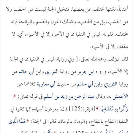
أعناباً، لكنها تختلف عن بعضها، فنخيل الجنة ليست من الحطب ولا
من الخشب، بل من الذهب، وكذلك اللون والطعم والرائحة فإنه
مختلف، فقوله: ليس في الدنيا مما في الآخرة إلا في الأسماء، أي: لا
يتفقان إلا في الأسماء.
قال المؤلف رحمه الله تعالى: [ وفي رواية: ليس في الدنيا مما في الجنة
إلا الأسماء، ورواه
ابن جرير
من رواية
الثوري
وابن
أبي حاتم
من
رواية
الثوري
و
ابن أبي حاتم
من حديث
أبي معاوية
كلاهما عن
الأعمش
به، وقال
عبد الرحمن بن زيد بن أسلم
في قوله تعالى:
وَأُتُوا بِهِ مُتَشَابِهًا
[البقرة:25] ] قال: يعرفون أسماءه كما كانوا في
الدنيا: التفاح بالتفاح، والرمان بالرمان، قالوا في الجنة:
هَذَا الَّذِي