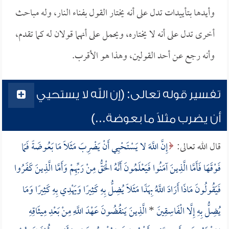
وأيدها بتأييدات تدل على أنه يختار القول بفناء النار، وله مباحث
أخرى تدل على أنه لا يختاره، ويحمل على أنهما قولان له كما تقدم،
وأنه رجع عن أحد القولين، وهذا هو الأقرب.
تفسير قوله تعالى: (إن الله لا يستحيي
أن يضرب مثلاً ما بعوضة...)
قال الله تعالى:
إِنَّ اللَّهَ لا يَسْتَحْيِي أَنْ يَضْرِبَ مَثَلًا مَا بَعُوضَةً فَمَا
فَوْقَهَا فَأَمَّا الَّذِينَ آمَنُوا فَيَعْلَمُونَ أَنَّهُ الْحَقُّ مِنْ رَبِّهِمْ وَأَمَّا الَّذِينَ كَفَرُوا
فَيَقُولُونَ مَاذَا أَرَادَ اللَّهُ بِهَذَا مَثَلًا يُضِلُّ بِهِ كَثِيرًا وَيَهْدِي بِهِ كَثِيرًا وَمَا
يُضِلُّ بِهِ إِلَّا الْفَاسِقِينَ
*
الَّذِينَ يَنقُضُونَ عَهْدَ اللَّهِ مِنْ بَعْدِ مِيثَاقِهِ