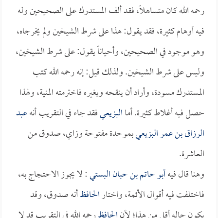
رحمه الله كان متساهلاً، فقد ألف المستدرك على الصحيحين وله
فيه أوهام كثيرة، فقد يقول: هذا على شرط الشيخين ولم يخرجاه،
وهو موجود في الصحيحين، وأحياناً يقول: على شرط الشيخين،
وليس على شرط الشيخين. ولذلك قيل: إنه رحمه الله كتب
المستدرك مسودة، وأراد أن ينقحه ويغيره فاخترمته المنية، ولهذا
حصل فيه أغلاط كثيرة. أما
البزيعي
فقد جاء في التقريب أنه
عبد
الرزاق بن عمر البزيعي
بموحدة مفتوحة وزاي، صدوق من
العاشرة.
وهنا قال فيه
أبو حاتم بن حبان البستي
: لا يجوز الاحتجاج به،
فاختلفت فيه أقوال الأئمة، واختار
الحافظ
أنه صدوق، وقد
يكون حاله أقل من هذا؛ لأن
الحافظ
رحمه الله في التقريب قد لا