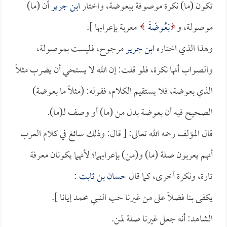
تكون (ما) نكرة موصوفة ببعوضة، واختار
ابن جرير
أن (ما)
موصولة، و
بَعُوضَةً
معربة بإعرابها ].
وهذا الذي اختاره
ابن جرير
مرجوح، فليست بموصولة،
والصواب أنها نكرة، فلو قلت: إن الله لا يستحي أن يضرب مثلاً
الذي بعوضة، فلا يستقيم الكلام، فقوله: (مثلاً ما بعوضة)
الصحيح فيه أن بعوضة بدل من (ما) أو وصف لـ(ما).
قال المؤلف رحمه الله تعالى: [ قال: وذلك سائغ في كلام العرب
أنهم يعربون صلة (ما) و(من) بإعرابهما؛ لأنهما يكونان معرفة
تارة، ونكرة أخرى، كما قال
حسان بن ثابت
:
يكفى بنا فضلاً على من غيرنا حب النبي محمد إيانا ].
الشاهد: أنه جعل غيرنا صلة لمن.