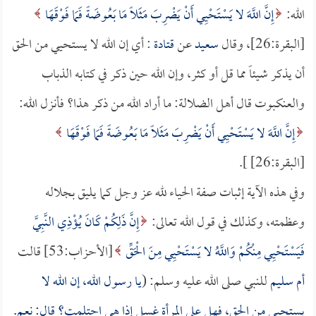
الله:
إِنَّ اللَّهَ لا يَسْتَحْيِي أَنْ يَضْرِبَ مَثَلًا مَا بَعُوضَةً فَمَا فَوْقَهَا
[البقرة:26]، وقال
سعيد
عن
قتادة
: أي إن الله لا يستحيي من الحق
أن يذكر شيئاً مما قل أو كثر، وإن الله حين ذكر في كتابه الذباب
والعنكبوت قال أهل الضلالة: ما أراد الله من ذكر هذا؟ فأنزل الله:
إِنَّ اللَّهَ لا يَسْتَحْيِي أَنْ يَضْرِبَ مَثَلًا مَا بَعُوضَةً فَمَا فَوْقَهَا
[البقرة:26] ].
وفي هذه الآية إثبات صفة الحياء لله عز وجل كما يليق بجلاله
وعظمته، وكذلك في قول الله تعالى:
إِنَّ ذَلِكُمْ كَانَ يُؤْذِي النَّبِيَّ
فَيَسْتَحْيِي مِنْكُمْ وَاللَّهُ لا يَسْتَحْيِي مِنَ الْحَقِّ
[الأحزاب:53] قالت
أم سليم
للنبي صلى الله عليه وسلم: (
يا رسول الله، إن الله لا
يستحيي من الحق، فهل على المرأة غسل إذا هي احتلمت؟ قال: نعم.