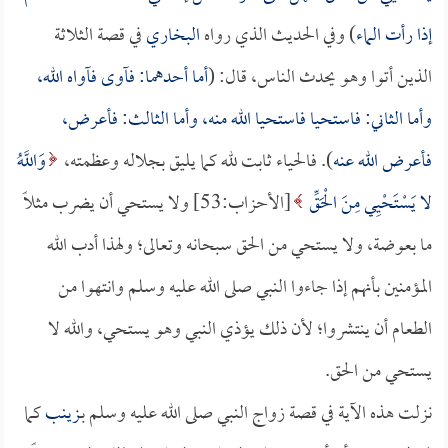
إذا رأت الماء
) وفي الحديث الذي رواه
البخاري
في قصة الثلاثة
الذين أتوا وهو يحدث الناس، قال: (
أما أحدهما: فآوى فآواه الله،
وأما الثاني: فاستحيا فاستحيا الله منه، وأما الثالث: فأعرض،
فأعرض الله عنه
). فالحياء ثابت لله كما يليق بجلاله وعظمته،
وَاللَّهُ
لا يَسْتَحْيِي مِنَ الْحَقِّ
[الأحزاب:53] ولا يستحي أن يضرب مثلاً
ما بعوضة، ولا يستحي من الحق سبحانه وتعالى؛ ولهذا أدب الله
المؤمنين بأنهم إذا جاءوا النبي صلى الله عليه وسلم وانتهوا من
الطعام أن ينتشروا؛ لأن ذلك يؤذي النبي وهو يستحي، والله لا
يستحي من الحق.
نزلت هذه الآية في قصة زواج النبي صلى الله عليه وسلم بـ
زينب
كما