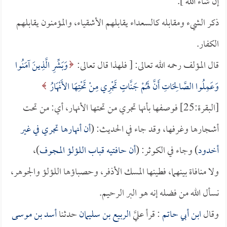
إن شاء الله ].
ذكر الشيء ومقابله كالسعداء يقابلهم الأشقياء، والمؤمنون يقابلهم
الكفار.
قال المؤلف رحمه الله تعالى: [ فلهذا قال تعالى:
وَبَشِّرِ الَّذِينَ آمَنُوا
وَعَمِلُوا الصَّالِحَاتِ أَنَّ لَهُمْ جَنَّاتٍ تَجْرِي مِنْ تَحْتِهَا الأَنْهَارُ
[البقرة:25] فوصفها بأنها تجري من تحتها الأنهار، أي: من تحت
أشجارها وغرفها، وقد جاء في الحديث: (
أن أنهارها تجري في غير
أخدود
) وجاء في الكوثر: (
أن حافتيه قباب اللؤلؤ المجوف
)،
ولا منافاة بينهما، فطينها المسك الأذفر، وحصباؤها اللؤلؤ والجوهر،
نسأل الله من فضله إنه هو البر الرحيم.
وقال
ابن أبي حاتم
: قرأ عليَّ
الربيع بن سليمان
حدثنا
أسد بن موسى