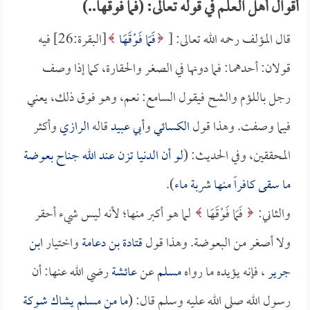
أقوال أهل العلم في قوله تعالى: (فما فوقها..)
قال المؤلف رحمه الله تعالى: [
فَمَا فَوْقَهَا
[البقرة:26] فيه
قولان: أحدهما: فما دونها في الصغر والحقارة، كما إذا وصف
رجل باللؤم والشح فيقول السامع: نعم، وهو فوق ذلك، يعني
فيما وصفت. وهذا قول
الكسائي
و
أبي عبيد
قاله
الرازي
وأكثر
المحققين، وفي الحديث: (
لو أن الدنيا تزن عند الله جناح بعوضة
ما سقى كافراً منها شربة ماء
).
والثاني:
فَمَا فَوْقَهَا
لما هو أكبر منها؛ لأنه ليس شيء أحقر
ولا أصغر من البعوضة. وهذا قول
قتادة بن دعامة
واختيار
ابن
جرير
، فإنه يؤيده ما رواه
مسلم
عن
عائشة
رضي الله عنها: أن
رسول الله صلى الله عليه وسلم قال: (
ما من مسلم يشاك شوكة