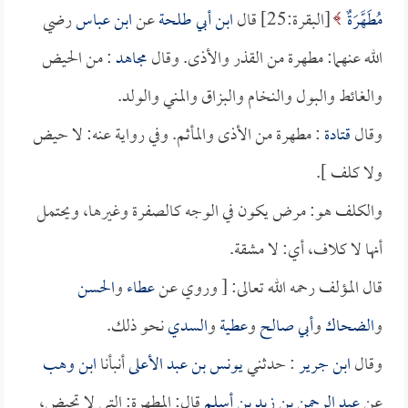
مُطَهَّرَةٌ
[البقرة:25] قال
ابن أبي طلحة
عن
ابن عباس
رضي
الله عنهما: مطهرة من القذر والأذى. وقال
مجاهد
: من الحيض
والغائط والبول والنخام والبزاق والمني والولد.
وقال
قتادة
: مطهرة من الأذى والمأثم. وفي رواية عنه: لا حيض
ولا كلف ].
والكلف هو: مرض يكون في الوجه كالصفرة وغيرها، ويحتمل
أنها لا كلاف، أي: لا مشقة.
قال المؤلف رحمه الله تعالى: [ وروي عن
عطاء
و
الحسن
و
الضحاك
و
أبي صالح
و
عطية
و
السدي
نحو ذلك.
وقال
ابن جرير
: حدثني
يونس بن عبد الأعلى
أنبأنا
ابن وهب
عن
عبد الرحمن بن زيد بن أسلم
قال: المطهرة: التي لا تحيض،