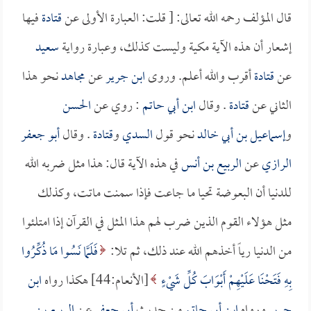
قال المؤلف رحمه الله تعالى: [ قلت: العبارة الأولى عن
قتادة
فيها
إشعار أن هذه الآية مكية وليست كذلك، وعبارة رواية
سعيد
عن
قتادة
أقرب والله أعلم. وروى
ابن جرير
عن
مجاهد
نحو هذا
الثاني عن
قتادة
. وقال
ابن أبي حاتم
: روي عن
الحسن
و
إسماعيل بن أبي خالد
نحو قول
السدي
و
قتادة
. وقال
أبو جعفر
الرازي
عن
الربيع بن أنس
في هذه الآية قال: هذا مثل ضربه الله
للدنيا أن البعوضة تحيا ما جاعت فإذا سمنت ماتت، وكذلك
مثل هؤلاء القوم الذين ضرب لهم هذا المثل في القرآن إذا امتلئوا
من الدنيا رياً أخذهم الله عند ذلك، ثم تلا:
فَلَمَّا نَسُوا مَا ذُكِّرُوا
بِهِ فَتَحْنَا عَلَيْهِمْ أَبْوَابَ كُلِّ شَيْءٍ
[الأنعام:44] هكذا رواه
ابن
جرير
ورواه
ابن أبي حاتم
من حديث
أبي جعفر
عن
الربيع بن