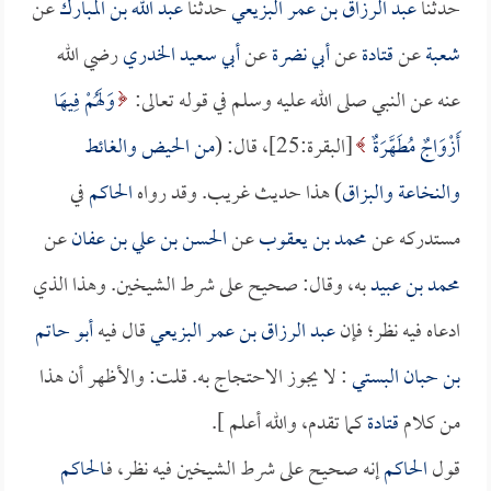
حدثنا
عبد الرزاق بن عمر البزيعي
حدثنا
عبد الله بن المبارك
عن
شعبة
عن
قتادة
عن
أبي نضرة
عن
أبي سعيد الخدري
رضي الله
عنه عن النبي صلى الله عليه وسلم في قوله تعالى:
وَلَهُمْ فِيهَا
أَزْوَاجٌ مُطَهَّرَةٌ
[البقرة:25]، قال: (
من الحيض والغائط
والنخاعة والبزاق
) هذا حديث غريب. وقد رواه
الحاكم
في
مستدركه عن
محمد بن يعقوب
عن
الحسن بن علي بن عفان
عن
محمد بن عبيد
به، وقال: صحيح على شرط الشيخين. وهذا الذي
ادعاه فيه نظر؛ فإن
عبد الرزاق بن عمر البزيعي
قال فيه
أبو حاتم
بن حبان البستي
: لا يجوز الاحتجاج به. قلت: والأظهر أن هذا
من كلام
قتادة
كما تقدم، والله أعلم ].
قول
الحاكم
إنه صحيح على شرط الشيخين فيه نظر، فـ
الحاكم