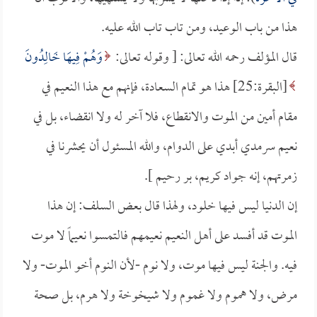
هذا من باب الوعيد، ومن تاب تاب الله عليه.
قال المؤلف رحمه الله تعالى: [ وقوله تعالى:
وَهُمْ فِيهَا خَالِدُونَ
[البقرة:25] هذا هو تمام السعادة، فإنهم مع هذا النعيم في
مقام أمين من الموت والانقطاع، فلا آخر له ولا انقضاء، بل في
نعيم سرمدي أبدي على الدوام، والله المسئول أن يحشرنا في
زمرتهم، إنه جواد كريم، بر رحيم ].
إن الدنيا ليس فيها خلود، ولهذا قال بعض السلف: إن هذا
الموت قد أفسد على أهل النعيم نعيمهم فالتمسوا نعيماً لا موت
فيه. والجنة ليس فيها موت، ولا نوم -لأن النوم أخو الموت- ولا
مرض، ولا هموم ولا غموم ولا شيخوخة ولا هرم، بل صحة