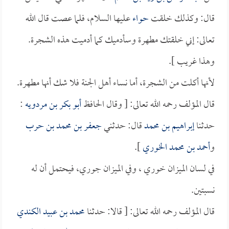
قال: وكذلك خلقت
حواء
عليها السلام، فلما عصت قال الله
تعالى: إني خلقتك مطهرة وسأدميك كما أدميت هذه الشجرة.
وهذا غريب ].
لأنها أكلت من الشجرة، أما نساء أهل الجنة فلا شك أنها مطهرة.
قال المؤلف رحمه الله تعالى: [ وقال الحافظ
أبو بكر بن مردويه
:
حدثنا
إبراهيم بن محمد
قال: حدثني
جعفر بن محمد بن حرب
و
أحمد بن محمد الخوري
].
في لسان الميزان خوري ، وفي الميزان جوري، فيحتمل أن له
نسبتين.
قال المؤلف رحمه الله تعالى: [ قالا: حدثنا
محمد بن عبيد الكندي