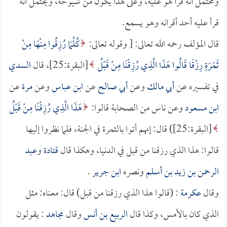
ومحتمل أنه قرأ هو عليه، وعلى هذا يكون من شيوخه، ويحتمل أنه
قرأ عليه أحد أقرانه وهو يسمع.
قال المؤلف رحمه الله تعالى: [ وقوله تعالى:
كُلَّمَا رُزِقُوا مِنْهَا مِنْ
ثَمَرَةٍ رِزْقًا قَالُوا هَذَا الَّذِي رُزِقْنَا مِنْ قَبْلُ
[البقرة:25]، قال
السدي
في تفسيره عن
أبي مالك
وعن
أبي صالح
عن
ابن عباس
وعن
مرة
عن
ابن مسعود
وعن ناس من الصحابة قالوا:
هَذَا الَّذِي رُزِقْنَا مِنْ قَبْلُ
[البقرة:25]) قال: إنهم أتوا بالثمرة في الجنة، فلما نظروا إليها
قالوا: هذا الذي رزقنا من قبل في الدنيا، وهكذا قال
قتادة
و
عبد
الرحمن بن زيد بن أسلم
ونصره
ابن جرير
.
وقال
عكرمة
: (قالوا هذا الذي رزقنا من قبل) قال: معناه: مثل
الذي كان بالأمس، وكذا قال
الربيع بن أنس
وقال
مجاهد
: يقولون