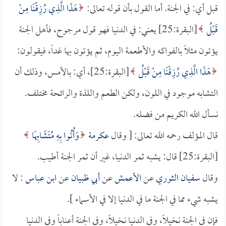
قبل أي: في الجنة. أما القول بأن قوله تعالى:
هَذَا الَّذِي رُزِقْنَا مِنْ
قَبْلُ
[البقرة:25] يعني: في الدنيا فهو قول مرجوح، فأهل الجنة
يؤتون مثلاً بالفواكه والأطعمة اليوم، ثم يؤتون بها غداً، فيقولون:
هَذَا الَّذِي رُزِقْنَا مِنْ قَبْلُ
[البقرة:25]، أي: بالأمس، وذلك أن
التشابه موجود في اللون، ولكن الطعم واللذة والرائحة مختلف.
نسأل الله الكريم من فضله.
قال المؤلف رحمه الله تعالى: [ وقال
عكرمة
وَأُتُوا بِهِ مُتَشَابِهًا
[البقرة:25] قال: يشبه ثمر الدنيا، غير أن ثمر الجنة أطيب.
وقال
سفيان الثوري
عن
الأعمش
عن
أبي ظبيان
عن
ابن عباس
: لا
يشبه شيء مما في الجنة ما في الدنيا إلا في الأسماء ].
فإن في الجنة نخيلاً، وفي الدنيا نخيلاً، وفي الجنة أعناباً وفي الدنيا