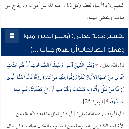
النعيم إلا بالأسماء فقط، وكل ذلك أعده الله لمن آمن به ولم يخرج عن
طاعته وينقض عهده.
تفسير قوله تعالى: (وبشر الذين آمنوا
وعملوا الصالحات أن لهم جنات ...)
قال الله تعالى:
وَبَشِّرِ الَّذِينَ آمَنُوا وَعَمِلُوا الصَّالِحَاتِ أَنَّ لَهُمْ جَنَّاتٍ
تَجْرِي مِنْ تَحْتِهَا الأَنْهَارُ كُلَّمَا رُزِقُوا مِنْهَا مِنْ ثَمَرَةٍ رِزْقًا قَالُوا هَذَا الَّذِي
رُزِقْنَا مِنْ قَبْلُ وَأُتُوا بِهِ مُتَشَابِهًا وَلَهُمْ فِيهَا أَزْوَاجٌ مُطَهَّرَةٌ وَهُمْ فِيهَا
خَالِدُونَ
[البقرة:25].
قال المؤلف رحمه الله تعالى: [ لما ذكر تعالى ما أعده لأعدائه من
الأشقياء الكافرين به وبرسله من العذاب والنكال عطف بذكر حال