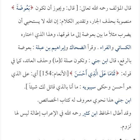
قال المؤلف رحمه الله تعالى: [ قال: ويجوز أن تكون
بَعُوضَةً
منصوبة بحذف الجار، وتقدير الكلام: إن الله لا يستحيي أن
يضرب مثلاً ما بين بعوضة إلى ما فوقها، وهذا الذي اختاره
الكسائي
و
الفراء
. وقرأ
الضحاك
و
إبراهيم بن عبلة
: بعوضة
بالرفع، قال
ابن جني
: وتكون صلة لـ(ما) وحذف العائد، كما في
قوله:
تَمَامًا عَلَى الَّذِي أَحْسَنَ
[الأنعام:154] أي: على الذي
هو أحسن وحكى
سيبويه
: ما أنا بالذي قائل لك شيئاً ].
ابن جني
هذا نحوي معروف له كتاب الخصائص.
وقد أطال الحافظ
ابن كثير
رحمه الله في الإعراب إطالة ليس لها
لزوم.