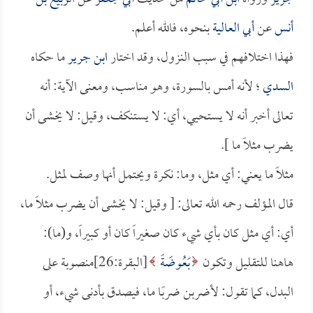
أنس
عن
أبي العالية
بنحوه، فالله أعلم.
فهذا اختلافهم في سبب النزول، وقد اختار
ابن جرير
ما حكاه
السدي
؛ لأنه أمس بالسورة، وهو مناسب، ومعنى الآية: أنه
تعالى أخبر أنه لا يستحيي، أي: لا يستنكف، وقيل: لا يخشى أن
يضرب مثلاً ما ].
مثلاً ما يعني: أي مثل، وما: نكرة ويحتمل أنها وصف لمثل.
قال المؤلف رحمه الله تعالى: [ وقيل: لا يخشى أن يضرب مثلاً ما،
أي: أي مثل كان بأي شيء كان صغيراً كان أو كبيراً، و(ما):
هاهنا للتقليل وتكون
بَعُوضَةً
[البقرة:26]منصوبة على
البدل، كما تقول: لأضربن ضربًا ما، فيصدق بأدنى شيء، أو