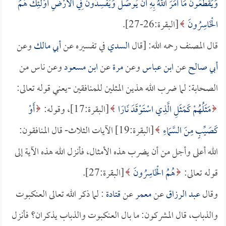
وَيَقْطَعُونَ مَا أَمَرَ اللَّهُ بِهِ أَنْ يُوصَلَ وَيُفْسِدُونَ فِي الأَرْضِ أُوْلَئِكَ هُمُ
الْخَاسِرُونَ
[البقرة:26-27].
قال المصنف رحمه الله: [قال
السدي
في تفسيره عن
أبي مالك
وعن
أبي صالح
عن
ابن عباس
وعن
مرة
عن
ابن مسعود
وعن ناس من
الصحابة: لما ضرب الله هذين المثلين للمنافقين -يعني قوله تعالى:
مَثَلُهُمْ كَمَثَلِ الَّذِي اسْتَوْقَدَ نَارًا
[البقرة:17]، وقوله:
أَوْ
كَصَيِّبٍ مِنَ السَّمَاءِ
[البقرة:19] الآيات الثلاث- قال المنافقون:
الله أعلى وأجل من أن يضرب هذه الأمثال، فأنزل الله هذه الآية إلى
قوله تعالى:
هُمُ الْخَاسِرُونَ
[البقرة:27].
وقال
عبد الرزاق
عن
معمر
عن
قتادة
: لما ذكر الله تعالى العنكبوت
والذباب، قال المشركون: ما بال العنكبوت والذباب يذكران؟ فأنزل