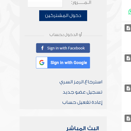
الـمـــــرور:
دخول المشتركين
أو الدخول بحساب
استرجاع الرمز السري
تسجيل عضو جديد
إعادة تفعيل حساب
البث المباشر