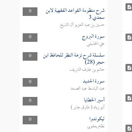
شرح منظومة القواعد الفقهية لابن
0
سعدي 3
حسين بن عبد العزيز آل الشيخ
سورة البروج
0
علي الحذيفي
سلسلة شرح نزهة النظر للحافظ ابن
0
حجر (28)
حاتم بن عارف الشريف
سورة الحديد
0
عبد الباسط عبد الصمد
أسير الخطايا
0
أبو زياد ( طارق جابر )
تيكوندوا
0
نظام يعقوبي