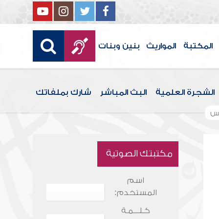
المكتبة
المواريث
بنين وبنات
الشجرة العلمية
البث المباشر
شارك بملفاتك
س
مكتبتك الصوتية
اسم
المستخدم:
كـلـــمـة