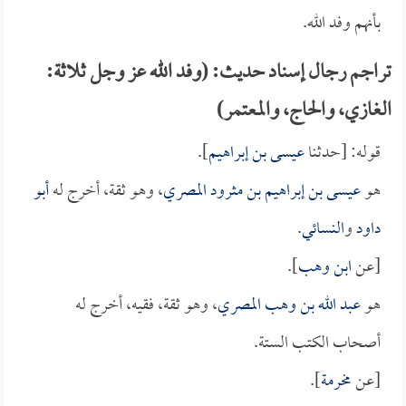
بأنهم وفد الله.
تراجم رجال إسناد حديث: (وفد الله عز وجل ثلاثة:
الغازي، والحاج، والمعتمر)
قوله: [حدثنا
عيسى بن إبراهيم
].
هو
عيسى بن إبراهيم بن مثرود المصري
، وهو ثقة، أخرج له
أبو
داود
و
النسائي
.
[عن
ابن وهب
].
هو
عبد الله بن وهب المصري
، وهو ثقة، فقيه، أخرج له
أصحاب الكتب الستة.
[عن
مخرمة
].