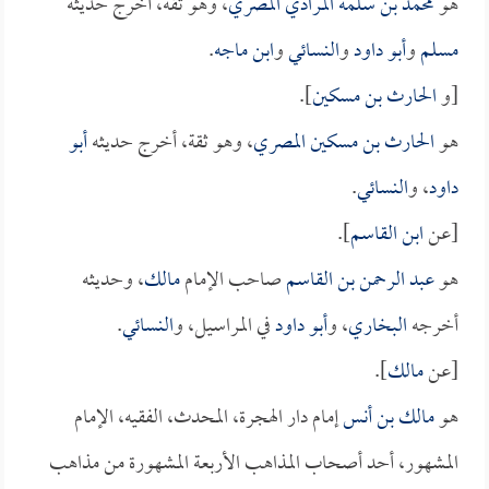
هو
محمد بن سلمة المرادي المصري
، وهو ثقة، أخرج حديثه
مسلم
و
أبو داود
و
النسائي
و
ابن ماجه
.
[و
الحارث بن مسكين
].
هو
الحارث بن مسكين المصري
، وهو ثقة، أخرج حديثه
أبو
داود
، و
النسائي
.
[عن
ابن القاسم
].
هو
عبد الرحمن بن القاسم
صاحب الإمام
مالك
، وحديثه
أخرجه
البخاري
، و
أبو داود
في المراسيل، و
النسائي
.
[عن
مالك
].
هو
مالك بن أنس
إمام دار الهجرة، المحدث، الفقيه، الإمام
المشهور، أحد أصحاب المذاهب الأربعة المشهورة من مذاهب