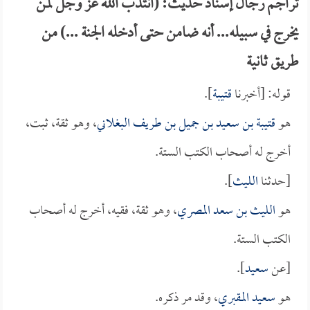
تراجم رجال إسناد حديث: (انتدب الله عز وجل لمن
يخرج في سبيله... أنه ضامن حتى أدخله الجنة ...) من
طريق ثانية
قوله: [أخبرنا
قتيبة
].
هو
قتيبة بن سعيد بن جميل بن طريف البغلاني
، وهو ثقة، ثبت،
أخرج له أصحاب الكتب الستة.
[حدثنا
الليث
].
هو
الليث بن سعد المصري
، وهو ثقة، فقيه، أخرج له أصحاب
الكتب الستة.
[عن
سعيد
].
هو
سعيد المقبري
، وقد مر ذكره.