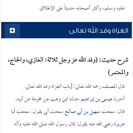
عليه وسلم، وأكثر أصحابه حديثاً على الإطلاق.
الغزاة وفد الله تعالى
شرح حديث: (وفد الله عز وجل ثلاثة: الغازي، والحاج،
والمعتمر)
قال المصنف رحمه الله تعالى: [باب الغزاة وفد الله تعالى.
أخبرنا
عيسى بن إبراهيم
حدثنا
ابن وهب
عن
مخرمة
عن أبيه،
قال: سمعت
سهيل بن أبي صالح
سمعت أبي يقول: سمعت
أبا
هريرة
رضي الله عنه يقول: قال رسول الله صلى الله عليه وآله