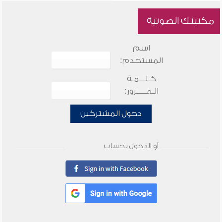
مكتبتك الصوتية
اسم
المستخدم:
كـلـــمـة
الـمـــــرور:
دخول المشتركين
أو الدخول بحساب