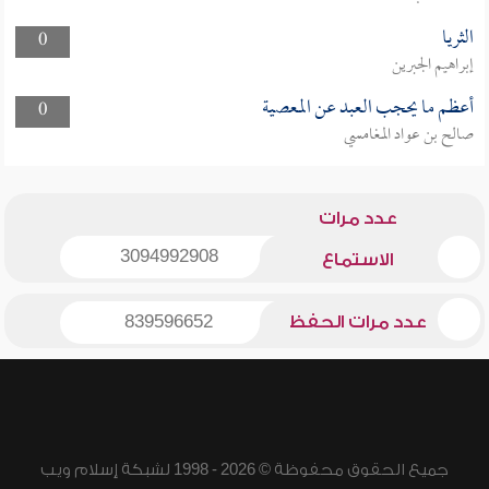
الثريا
0
إبراهيم الجبرين
أعظم ما يحجب العبد عن المعصية
0
صالح بن عواد المغامسي
عدد مرات
3094992908
الاستماع
عدد مرات الحفظ
839596652
جميع الحقوق محفوظة © 2026 - 1998 لشبكة إسلام ويب