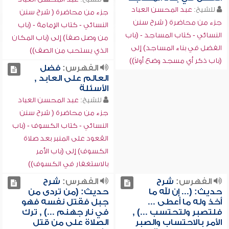
للشيخ:
عبد المحسن العباد
جزء من محاضرة ( شرح سنن
جزء من محاضرة ( شرح سنن
النسائي - كتاب الإمامة - (باب
النسائي - كتاب المساجد - (باب
من وصل صفاً) إلى (باب المكان
الفضل في بناء المساجد) إلى
الذي يستحب من الصف))
(باب ذكر أي مسجد وضع أولاً))
الفهرس:
فضل
العالم على العابد ,
الأسئلة
للشيخ:
عبد المحسن العباد
جزء من محاضرة ( شرح سنن
النسائي - كتاب الكسوف - (باب
القعود على المنبر بعد صلاة
الكسوف) إلى (باب الأمر
بالاستغفار في الكسوف))
الفهرس:
شرح
الفهرس:
شرح
حديث: (... إن لله ما
حديث: (من تردى من
أخذ وله ما أعطى ...
جبل فقتل نفسه فهو
فلتصبر ولتحتسب ...) ,
في نار جهنم ...) , ترك
الأمر بالاحتساب والصبر
الصلاة على من قتل