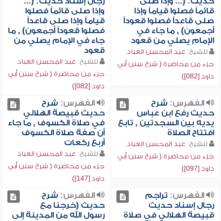
حديث: (... وإذا صلى
رجال إسناد حديث: (...
قائماً فصلوا قياماً وإذا
وإذا صلى قائماً فصلوا
صلى قاعداً فصلوا قعوداً
قياماً وإذا صلى قاعداً
أجمعون) , ما جاء في
فصلوا قعوداً أجمعون) , ما
الإمام يصلي من قعود
جاء في الإمام يصلي من
قعود
للشيخ:
عبد المحسن العباد
للشيخ:
عبد المحسن العباد
جزء من محاضرة ( شرح سنن أبي
جزء من محاضرة ( شرح سنن أبي
داود [082])
داود [082])
الفهرس:
شرح
الفهرس:
شرح
حديث رفع ابن عباس
حديث قبيصة الهلالي
يديه بين السجدتين , تابع
في صلاة الكسوف , ما جاء
افتتاح الصلاة
أن صفة صلاة الكسوف
أربع ركعات
للشيخ:
عبد المحسن العباد
للشيخ:
عبد المحسن العباد
جزء من محاضرة ( شرح سنن أبي
جزء من محاضرة ( شرح سنن أبي
داود [097])
داود [147])
الفهرس:
تراجم
الفهرس:
شرح
رجال إسناد حديث
حديث (خرجنا مع
قبيصة الهلالي في صلاة
رسول الله من المدينة إلى