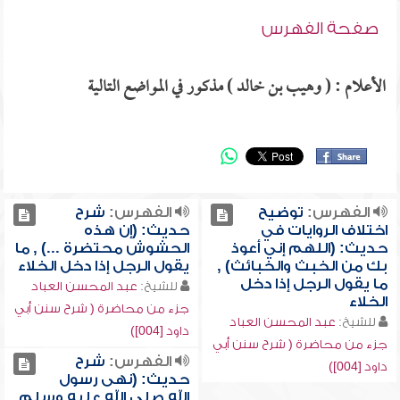
صفحة الفهرس
الأعلام : ( وهيب بن خالد ) مذكور في المواضع التالية
الفهرس:
توضيح
الفهرس:
شرح
اختلاف الروايات في
حديث: (إن هذه
حديث: (اللهم إني أعوذ
الحشوش محتضرة ...) , ما
بك من الخبث والخبائث) ,
يقول الرجل إذا دخل الخلاء
ما يقول الرجل إذا دخل
للشيخ:
عبد المحسن العباد
الخلاء
جزء من محاضرة ( شرح سنن أبي
للشيخ:
عبد المحسن العباد
داود [004])
جزء من محاضرة ( شرح سنن أبي
الفهرس:
شرح
داود [004])
حديث: (نهى رسول
الله صلى الله عليه وسلم