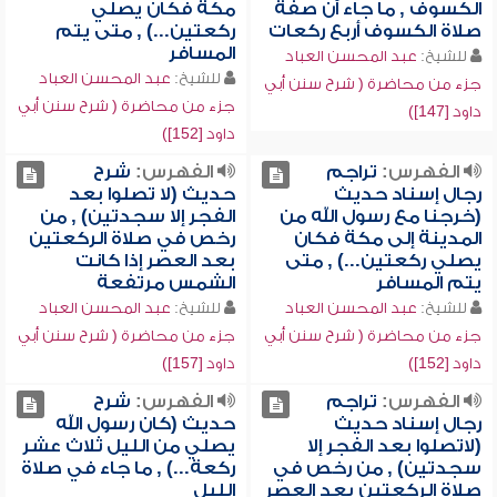
الكسوف , ما جاء أن صفة
مكة فكان يصلي
صلاة الكسوف أربع ركعات
ركعتين...) , متى يتم
المسافر
للشيخ:
عبد المحسن العباد
للشيخ:
عبد المحسن العباد
جزء من محاضرة ( شرح سنن أبي
جزء من محاضرة ( شرح سنن أبي
داود [147])
داود [152])
الفهرس:
تراجم
الفهرس:
شرح
رجال إسناد حديث
حديث (لا تصلوا بعد
(خرجنا مع رسول الله من
الفجر إلا سجدتين) , من
المدينة إلى مكة فكان
رخص في صلاة الركعتين
يصلي ركعتين...) , متى
بعد العصر إذا كانت
يتم المسافر
الشمس مرتفعة
للشيخ:
عبد المحسن العباد
للشيخ:
عبد المحسن العباد
جزء من محاضرة ( شرح سنن أبي
جزء من محاضرة ( شرح سنن أبي
داود [152])
داود [157])
الفهرس:
تراجم
الفهرس:
شرح
رجال إسناد حديث
حديث (كان رسول الله
(لاتصلوا بعد الفجر إلا
يصلي من الليل ثلاث عشر
سجدتين) , من رخص في
ركعة...) , ما جاء في صلاة
صلاة الركعتين بعد العصر
الليل