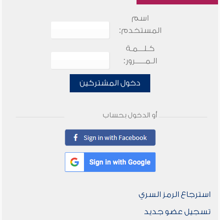
اسم
المستخدم:
كـلـــمـة
الـمـــــرور:
دخول المشتركين
أو الدخول بحساب
استرجاع الرمز السري
تسجيل عضو جديد