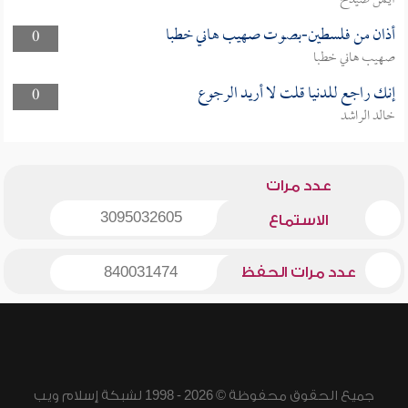
أيمن صيدح
أذان من فلسطين-بصوت صهيب هاني خطبا
0
صهيب هاني خطبا
إنك راجع للدنيا قلت لا أريد الرجوع
0
خالد الراشد
عدد مرات
3095032605
الاستماع
عدد مرات الحفظ
840031474
جميع الحقوق محفوظة © 2026 - 1998 لشبكة إسلام ويب