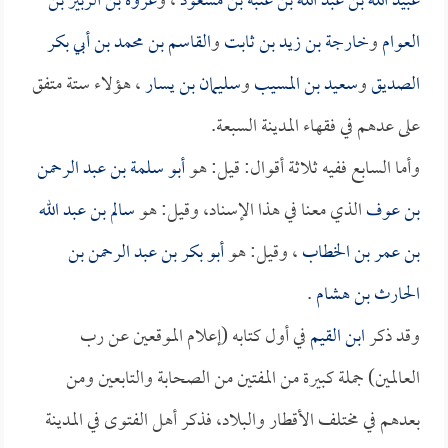
عبيد الله بن عبد الله بن عتبة بن مسعود
، و
عروة بن الزبير بن
العوام
و
خارجة بن زيد بن ثابت
و
القاسم بن محمد بن أبي بكر
الصديق
و
سعيد بن المسيب
و
سليمان بن يسار
، هؤلاء ستة متفق
على عدهم في فقهاء المدينة السبعة.
وأما السابع ففيه ثلاثة أقوال: قيل: هو
أبو سلمة بن عبد الرحمن
بن عوف
الذي معنا في هذا الإسناد، وقيل: هو
سالم بن عبد الله
بن عمر بن الخطاب
، وقيل: هو
أبو بكر بن عبد الرحمن بن
الحارث بن هشام
.
وقد ذكر
ابن القيم
في أول كتابه (إعلام الموقعين عن رب
العالمين) جملة كبيرة من المفتين من الصحابة والتابعين ومن
بعدهم في مختلف الأقطار والبلاد، فذكر أهل الفتوى في المدينة