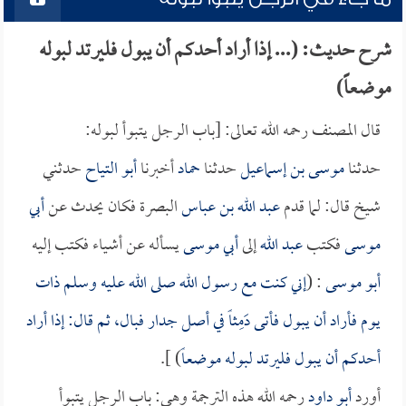
شرح حديث: (... إذا أراد أحدكم أن يبول فليرتد لبوله
موضعاً)
قال المصنف رحمه الله تعالى: [باب الرجل يتبوأ لبوله:
حدثنا
موسى بن إسماعيل
حدثنا
حماد
أخبرنا
أبو التياح
حدثني
شيخ قال: لما قدم
عبد الله بن عباس
البصرة فكان يحدث عن
أبي
موسى
فكتب
عبد الله
إلى
أبي موسى
يسأله عن أشياء فكتب إليه
أبو موسى
: (
إني كنت مع رسول الله صلى الله عليه وسلم ذات
يوم فأراد أن يبول فأتى دَمِثاً في أصل جدار فبال، ثم قال: إذا أراد
أحدكم أن يبول فليرتد لبوله موضعاً
) ].
أورد
أبو داود
رحمه الله هذه الترجمة وهي: باب الرجل يتبوأ