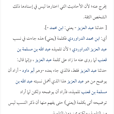
يخرج عنه؛ لأن الأحاديث التي اختارها ليس في إسنادها ذلك
الشخص الثقة.
[ حدثنا
عبد العزيز
- يعني:
ابن محمد
-].
أي:
ابن محمد الدراوردي
فكلمة (يعني) هذه جاءت في نسب
عبد العزيز الدراوردي
؛ لأن تلميذه
عبد الله بن مسلمة بن
قعنب
لما روى عنه ما زاد على كلمة
عبد العزيز
، وإنما قال:
حدثنا
عبد العزيز
فقط، فالذي جاء بعده -وهو
أبو داود
- أراد أن
يوضح من هو
عبد العزيز
هذا الذي أهمل نسبته
عبد الله بن
مسلمة بن قعنب
تلميذه، فأراد أن يوضحه ولكن لما أراد
توضيحه أتى بكلمة (يعني) حتى يفهم منها أن ذكر النسب ليس
من التلميذ، ولكنه ممن دون التلميذ.