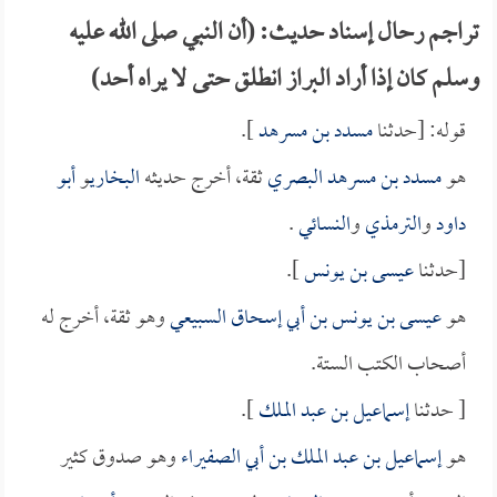
تراجم رحال إسناد حديث: (أن النبي صلى الله عليه
وسلم كان إذا أراد البراز انطلق حتى لا يراه أحد)
قوله: [حدثنا
مسدد بن مسرهد
].
هو
مسدد بن مسرهد البصري
ثقة، أخرج حديثه
البخاري
و
أبو
داود
و
الترمذي
و
النسائي
.
[حدثنا
عيسى بن يونس
].
هو
عيسى بن يونس بن أبي إسحاق السبيعي
وهو ثقة، أخرج له
أصحاب الكتب الستة.
[ حدثنا
إسماعيل بن عبد الملك
].
هو
إسماعيل بن عبد الملك بن أبي الصفيراء
وهو صدوق كثير