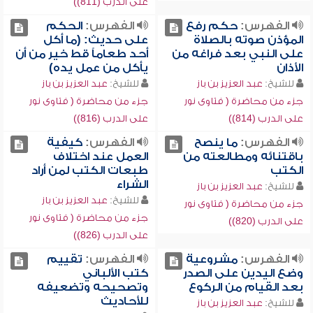
على الدرب (811))
الفهرس:
حكم رفع
الفهرس:
الحكم
المؤذن صوته بالصلاة
على حديث: (ما أكل
على النبي بعد فراغه من
أحد طعاماً قط خير من أن
الأذان
يأكل من عمل يده)
للشيخ:
عبد العزيز بن باز
للشيخ:
عبد العزيز بن باز
جزء من محاضرة ( فتاوى نور
جزء من محاضرة ( فتاوى نور
على الدرب (814))
على الدرب (816))
الفهرس:
ما ينصح
الفهرس:
كيفية
باقتنائه ومطالعته من
العمل عند اختلاف
الكتب
طبعات الكتب لمن أراد
الشراء
للشيخ:
عبد العزيز بن باز
للشيخ:
عبد العزيز بن باز
جزء من محاضرة ( فتاوى نور
جزء من محاضرة ( فتاوى نور
على الدرب (820))
على الدرب (826))
الفهرس:
مشروعية
الفهرس:
تقييم
وضع اليدين على الصدر
كتب الألباني
بعد القيام من الركوع
وتصحيحه وتضعيفه
للأحاديث
للشيخ:
عبد العزيز بن باز