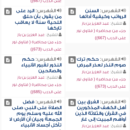
على الدرب (667))
الفهرس:
السنن
الفهرس:
الرد على
الرواتب وكيفية أدائها
من يقول بأن حلق
اللحية سنة لا يعاقب
للشيخ:
عبد العزيز بن باز
تاركها
جزء من محاضرة ( فتاوى نور
للشيخ:
عبد العزيز بن باز
على الدرب (667))
جزء من محاضرة ( فتاوى نور
على الدرب (673))
الفهرس:
حكم ترك
الفهرس:
حكم
صوم النذر لعذر المرض
النذور لقبور الأنبياء
والصالحين
للشيخ:
عبد العزيز بن باز
للشيخ:
عبد العزيز بن باز
جزء من محاضرة ( فتاوى نور
جزء من محاضرة ( فتاوى نور
على الدرب (673))
على الدرب (685))
الفهرس:
الفرق بين
الفهرس:
فضل
أهل الكهف المذكورين
الصلاة على النبي صلى
في القرآن والثلاثة الذين
الله عليه وسلم يوم
آواهم المبيت إلى غار
الجمعة وبيان أن الأرض لا
تأكل أجساد الأنبياء
للشيخ:
عبد العزيز بن باز