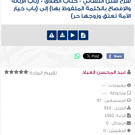
شرح سنن النسائي - كتاب الطلاق - (باب الإبانة
والإفصاح بالكلمة الملفوظ بها) إلى (باب خيار
الأمة تعتق وزوجها حر)
عبد المحسن العباد
تقييم المادة:
معلومات : ---
ملحوظة : ---
المستمعين : 97
التنزيل : 910
قراءة: 1562
الرسائل : 0
المقيميّن : 0