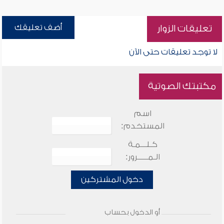
أضف تعليقك
تعليقات الزوار
لا توجد تعليقات حتى الآن
مكتبتك الصوتية
اسم
المستخدم:
كـلـــمـة
الـمـــــرور:
دخول المشتركين
أو الدخول بحساب