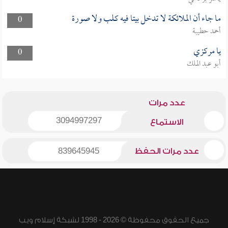
ما جاء أن الملائكة لا تدخل بيتا فيه كلب ولا صورة
0
أحمد حطيبة
يا مركزي
0
أبو عبد الملك
عدد مرات
3094997297
الاستماع
عدد مرات الحفظ
839645945
جميع الحقوق محفوظة © 2026 - 1998 لشبكة إسلام ويب