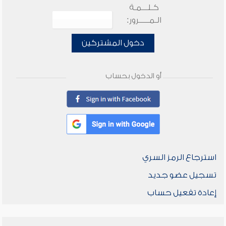
كـلـــمـة
الـمـــــرور:
دخول المشتركين
أو الدخول بحساب
استرجاع الرمز السري
تسجيل عضو جديد
إعادة تفعيل حساب