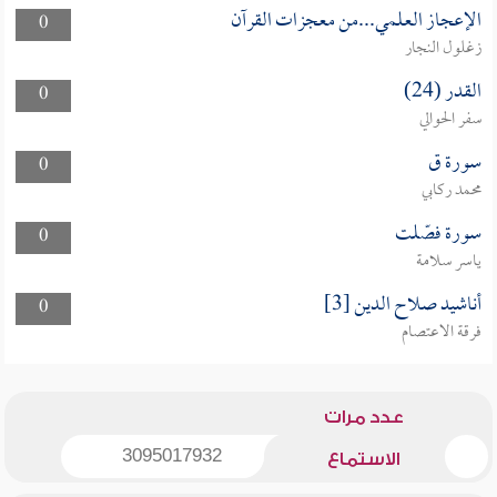
الإعجاز العلمي...من معجزات القرآن
0
زغلول النجار
القدر (24)
0
سفر الحوالي
سورة ق
0
محمد ركابي
سورة فصّلت
0
ياسر سلامة
أناشيد صلاح الدين [3]
0
فرقة الاعتصام
عدد مرات
3095017932
الاستماع