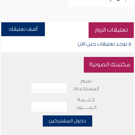
أضف تعليقك
تعليقات الزوار
لا توجد تعليقات حتى الآن
مكتبتك الصوتية
اسم
المستخدم:
كـلـــمـة
الـمـــــرور:
دخول المشتركين