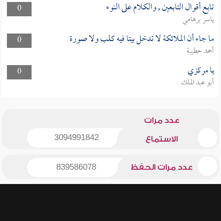
تابع أقوال التابعين , والكلام على النوء
0
ياسر برهامي
ما جاء أن الملائكة لا تدخل بيتا فيه كلب ولا صورة
0
أحمد حطيبة
يا مركزي
0
أبو عبد الملك
عدد مرات
3094991842
الاستماع
عدد مرات الحفظ
839586078