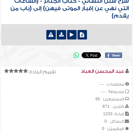
شرح سنن النسائي - كتاب الجنائز - (الساعات
التي نهي عن إقبار الموتى فيهن) إلى (باب من
يقدم)
عبد المحسن العباد
تقييم المادة:
معلومات : ---
ملحوظة : ---
المستمعين : 95
التنزيل : 871
قراءة: 1233
الرسائل : 0
المقيميّن : 0