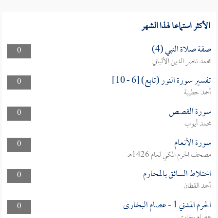
الأكثر استماعا لهذا الشهر
صفة صلاة النبي (4)
0
محمد ناصر الدين الألباني
تفسير سورة النور (تابع) [6 - 10]
0
أحمد حطيبة
سورة القصص
0
محمد أيوب
سورة الأنعام
0
مصحف الحرم المكي لعام 1426هـ
اختلاط السائق بالمحارم
0
أحمد القطان
الحرم المدني 1 - عصام البخارى
0
عصام بخاري