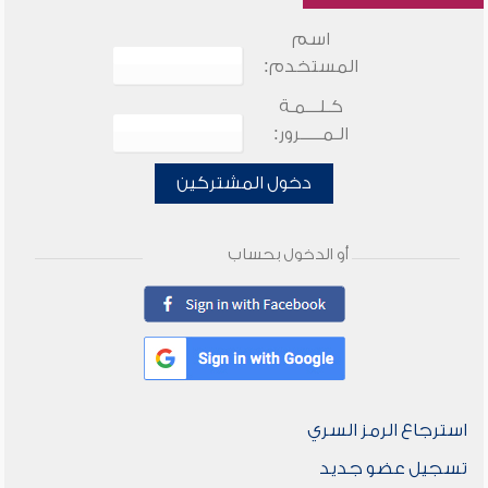
اسم
المستخدم:
كـلـــمـة
الـمـــــرور:
دخول المشتركين
أو الدخول بحساب
استرجاع الرمز السري
تسجيل عضو جديد