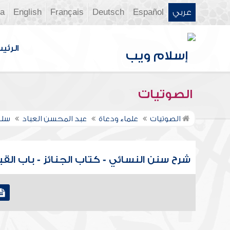
عربي
Español
Deutsch
Français
English
ia
الرئي
الصوتيات
الصوتيات
علماء ودعاة
عبد المحسن العباد
سلس
شرح سنن النسائي - كتاب الجنائز - باب الق