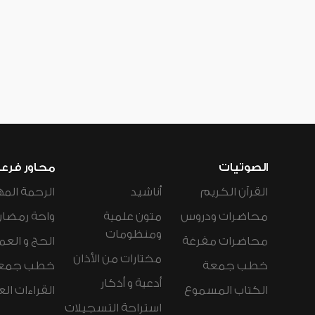
الصوتيات
محاور فرع
القرآن الكريم
أناشيد
الرحمة المه
محاضرات ودروس
متون علمية
واحة رمضان
ومنظومات
محاضرات مفرغة
الحج و العم
مختارات من الأذان
خطب جمعة
خطب جمع
أدعية و أذكار
الكتاب المسموع
القراءات ال
استراحة التسجيلات