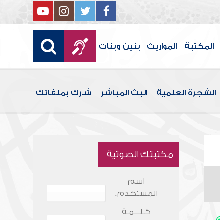
المكتبة
المواريث
بنين وبنات
الشجرة العلمية
البث المباشر
شارك بملفاتك
مكتبتك الصوتية
اسم
المستخدم:
كـلـــمـة