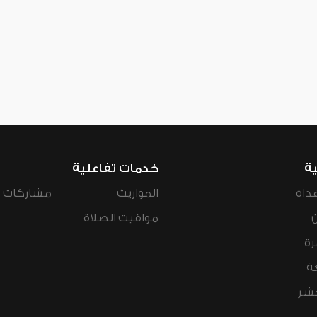
ية
خدمات تفاعلية
داة
المواريث
مشاركات ال
مواقيت الصلاة
رة
ة
عشر