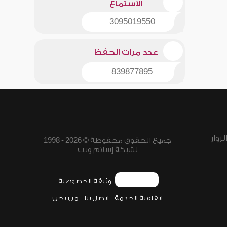
الاستماع
3095019550
عدد مرات الحفظ
839877895
زوار
جميع الحقوق محفوظة © 2026 - 1998
لشبكة إسلام ويب
وثيقة الخصوصية
اتفاقية الخدمة
اتصل بنا
من نحن