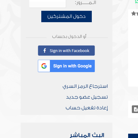
الـمـــــرور:
دخول المشتركين
أو الدخول بحساب
استرجاع الرمز السري
تسجيل عضو جديد
إعادة تفعيل حساب
البث المباشر