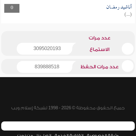
أناشيد رمضان
0
(...)
عدد مرات
3095020193
الاستماع
عدد مرات الحفظ
839888518
جميع الحقوق محفوظة © 2026 - 1998 لشبكة إسلام ويب
وثيقة الخصوصية
اتفاقية الخدمة
اتصل بنا
من نحن