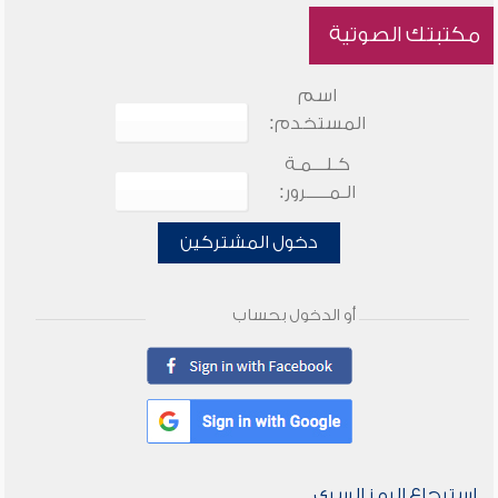
مكتبتك الصوتية
اسم
المستخدم:
كـلـــمـة
الـمـــــرور:
دخول المشتركين
أو الدخول بحساب
استرجاع الرمز السري