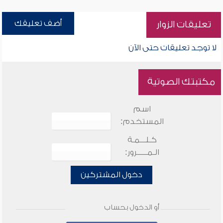
أضف تعليقك
تعليقات الزوار
لا توجد تعليقات حتى الآن
مكتبتك الصوتية
اسم
المستخدم:
كـلـــمـة
الـمـــــرور:
دخول المشتركين
أو الدخول بحساب