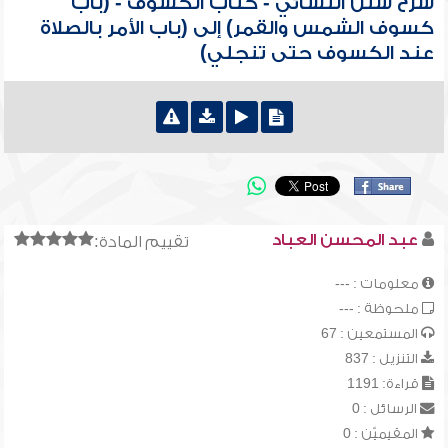
شرح سنن النسائي - كتاب الكسوف - (باب
كسوف الشمس والقمر) إلى (باب الأمر بالصلاة
عند الكسوف حتى تنجلي)
عبد المحسن العباد
تقييم المادة:
معلومات : ---
ملحوظة : ---
المستمعين : 67
التنزيل : 837
قراءة: 1191
الرسائل : 0
المقيميّن : 0