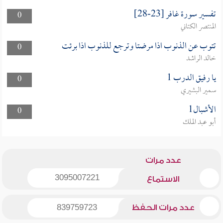
تفسير سورة غافر [23-28]
0
المنتصر الكتاني
تتوب عن الذنوب اذا مرضتا وترجع للذنوب اذا برئت
0
خالد الراشد
يا رفيق الدرب 1
0
سمير البشيري
الأشبال1
0
أبو عبد الملك
عدد مرات
3095007221
الاستماع
عدد مرات الحفظ
839759723