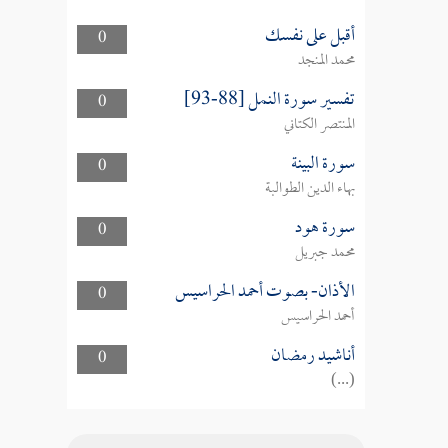
أقبل على نفسك
0
محمد المنجد
تفسير سورة النمل [88-93]
0
المنتصر الكتاني
سورة البينة
0
بهاء الدين الطوالبة
سورة هود
0
محمد جبريل
الأذان- بصوت أحمد الحراسيس
0
أحمد الحراسيس
أناشيد رمضان
0
(...)