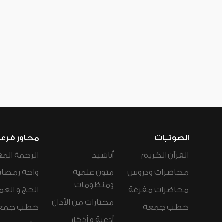
الصوتيات
محاور فرع
القرآن الكريم
أناشيد
الرحمة المه
محاضرات ودروس
متون علمية
واحة رمضان
ومنظومات
محاضرات مفرغة
الحج و العم
مختارات من الأذان
خطب جمعة
خطب جمع
أدعية و أذكار