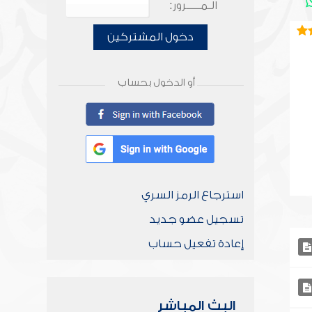
الـمـــــرور:
دخول المشتركين
أو الدخول بحساب
استرجاع الرمز السري
تسجيل عضو جديد
إعادة تفعيل حساب
البث المباشر