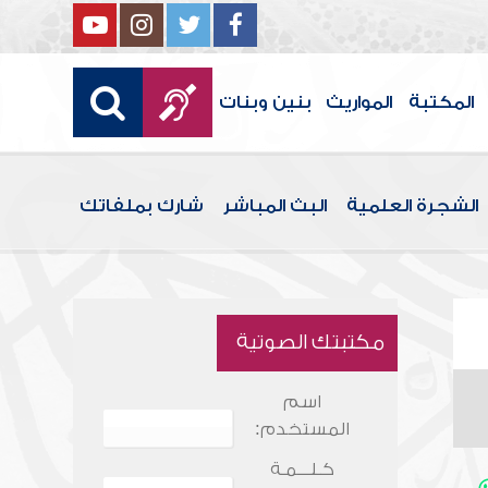
المكتبة
المواريث
بنين وبنات
الشجرة العلمية
البث المباشر
شارك بملفاتك
مكتبتك الصوتية
اسم
المستخدم:
كـلـــمـة