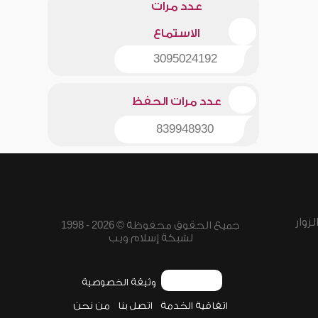
عدد مرات
الاستماع
3095024192
عدد مرات الحفظ
839948930
زوار
جميع الحقوق محفوظة © 2026 - 1998
لشبكة إسلام ويب
وثيقة الخصوصية
اتفاقية الخدمة
اتصل بنا
من نحن