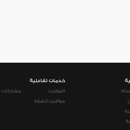
ية
خدمات تفاعلية
داة
المواريث
مشاركات ال
مواقيت الصلاة
رة
ة