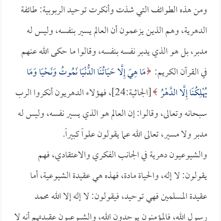
ومن هذه الطوائف التي شذت وأنكرت توحيد الربوبية: طائفة
الدهرية، وهم الذين يزعمون أن العالم يسير بنفسه، وليس له
مدبر، بل هو الذي يدبر نفسه بنفسه، وقالوا ما حكى الله عنهم
في القرآن الكريم:
مَا هِيَ إِلَّا حَيَاتُنَا الدُّنْيَا نَمُوتُ وَنَحْيَا وَمَا
يُهْلِكُنَا إِلَّا الدَّهْرُ
[الجاثية:24]، فهؤلاء الدهريون أنكروا الرب
سبحانه وتعالى، وقالوا: إن العالم هو الذي يسير نفسه، وليس له
مدبر ولا مسير، تعالى الله عما يقولون علواً كبيراً.
والشيوعيون دهرية في الجانب الفكري والاعتقادي، فهم
يقولون: لا إله، والحياة مادة، فهذه هي عقيدة الشيوعية، أما
عقيدة المسلمين فهي توحيد، فيقولون: لا إله إلا الله محمد
رسول الله، فالمؤمنون يوحدون الله، والشيوعيون عقيدتهم أنه لا