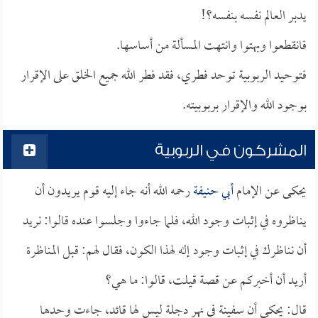
يدبر العالم نفسه بنفسه؟!
فانقطعوا وبهتوا وانتهت المسألة من أساسها.
فتوحيد الربوبية توحد فطري، فقد فطر الله جميع الخلق على الإقرار
بوجود الله والإقرار بربوبيته.
المشركون في الربوبية
يحكى عن الإمام
أبي حنيفة
رحمه الله أنه جاء إليه قوم يريدون أن
يناظروه في إثبات وجود الله، فلما جاءوا وجلسوا عنده قالوا: نريد
أن نناظرك في إثبات وجود إله لهذا الكون، فقال لهم: قبل المناظرة
أريد أن أخبركم عن قصة قيلت، قالوا: ما هي؟
قال: يحكى أن سفينة في نهر دجلة ليس لها قائد، جاءت وحدها