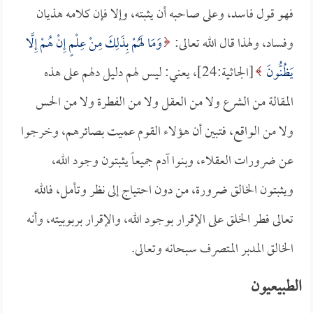
فهو قول فاسد، وعلى صاحبه أن يثبته، وإلا فإن كلامه هذيان
وفساد، ولهذا قال الله تعالى:
وَمَا لَهُمْ بِذَلِكَ مِنْ عِلْمٍ إِنْ هُمْ إِلَّا
يَظُنُّونَ
[الجاثية:24]، يعني: ليس لهم دليل دلهم على هذه
المقالة من الشرع ولا من العقل ولا من الفطرة ولا من الحس
ولا من الواقع، فتبين أن هؤلاء القوم عميت بصائرهم، وخرجوا
عن ضرورات العقلاء، وبنوا آدم جميعاً يثبتون وجود الله،
ويثبتون الخالق ضرورة، من دون احتياج إلى نظر وتأمل، فالله
تعالى فطر الخلق على الإقرار بوجود الله، والإقرار بربوبيته، وأنه
الخالق المدبر المتصرف سبحانه وتعالى.
الطبيعيون