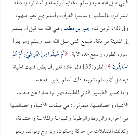
النبي صلى الله عليه وسلم للكتابة للرؤساء والعشائر، واختلط
المشركون بالمسلمين وسمعوا القرآن، وأسلم جمع غفير منهم،
وفي ذلك الزمن قدم
جبير بن مطعم
رضي الله عنه قبل أن يسلم
إلى المدينة من مكة، فسمع النبي صلى الله عليه وسلم وهو يقرأ
سورة الطور، وسمع هذه الآية:
أَمْ خُلِقُوا مِنْ غَيْرِ شَيْءٍ أَمْ هُمُ
الْخَالِقُونَ
[الطور:35] قال: فكاد قلبي أن يطير. فدبت الحياة
فيه قبل أن يسلم، ثم بعد ذلك أسلم رضي الله عنه.
وأما تفسير الطبعيين الثاني للطبيعة فهو أنها عبارة عن صفات
الأشياء وخصائصها، فيقولون: هي صفات الأشياء وخصائصها
من الحرارة والبرودة والرطوبة واليبوسة والملاسة والخشونة،
وكذلك المتقابلات من حركة وسكون، وتزاوج وتوالد، ونمو