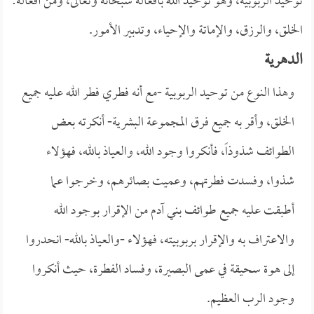
توحيد الربوبية، وهو توحيد الله بأفعاله سبحانه وتعالى، ومن أفعاله:
الخلق، والرزق، والإماتة والإحياء، وتدبير الأمور.
الدهرية
وهذا النوع من توحيد الربوبية -مع أنه فطري فطر الله عليه جميع
الخلق، وأقر به جميع فرق المجموعة البشرية- أنكرته بعض
الطوائف شذوذاً، فأنكروا وجود الله، والعياذ بالله، فهؤلاء
شذوا، وفسدت فطرتهم، وعميت بصائرهم، وخرجوا عما
أطبقت عليه جميع طوائف بني آدم من الإقرار بوجود الله
والاعتراف به والإقرار بربوبيته، فهؤلاء -والعياذ بالله- انحدروا
إلى هوة سحيقة في عمى البصيرة، وفساد الفطرة، حيث أنكروا
وجود الرب العظيم.