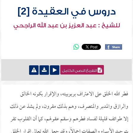
دروس في العقيدة [2]
للشيخ : عبد العزيز بن عبد الله الراجحي
التفريغ النصي الكامل
فطر الله الخلق على الاعتراف بربوبيته، والإقرار بكونه الخالق
والرازق والمدبر والمتصرف، وهم بذلك مقرون، ولم يشذ عن ذلك
إلا طوائف قليلة لفساد فطرهم وسقم عقولهم، كما أن القلوب تقر
بتوحيد الأسماء والصفات إجمالاً، وقد جعل الله تعالى إقرار الخلق