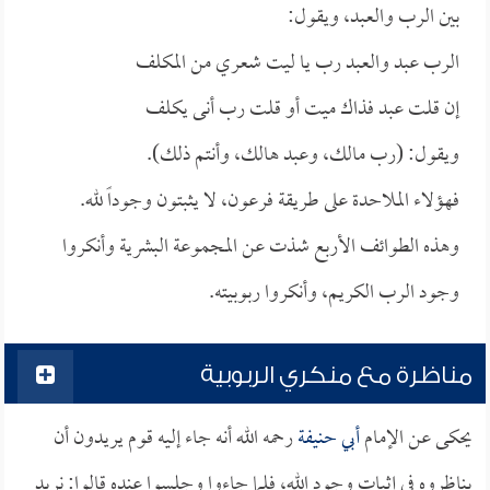
بين الرب والعبد، ويقول:
الرب عبد والعبد رب يا ليت شعري من المكلف
إن قلت عبد فذاك ميت أو قلت رب أنى يكلف
ويقول: (رب مالك، وعبد هالك، وأنتم ذلك).
فهؤلاء الملاحدة على طريقة فرعون، لا يثبتون وجوداً لله.
وهذه الطوائف الأربع شذت عن المجموعة البشرية وأنكروا
وجود الرب الكريم، وأنكروا ربوبيته.
مناظرة مع منكري الربوبية
يحكى عن الإمام
أبي حنيفة
رحمه الله أنه جاء إليه قوم يريدون أن
يناظروه في إثبات وجود الله، فلما جاءوا وجلسوا عنده قالوا: نريد