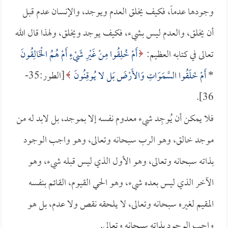
وجودها عدماً، فكيف يخلق العدم ويوجد، والإنسان عدم قبل
أن يخلق، والعدم ليس بشيء، فكيف يوجد ويخلق، ولهذا قال الله
تعالى في كتابه العظيم:
أَمْ خُلِقُوا مِنْ غَيْرِ شَيْءٍ أَمْ هُمُ الْخَالِقُونَ
*
أَمْ خَلَقُوا السَّمَوَاتِ وَالأَرْضَ بَل لا يُوقِنُونَ
[الطور:35-
36].
فلا يمكن أن يُوجِد شيء معدوم نفسه إلا بموجد، بل لابد له من
موجد خالق، وهو الرب سبحانه وتعالى، وهو واجب الوجود
بذاته سبحانه وتعالى، وهو الأول الذي ليس قبله شيء، وهو
الآخر الذي ليس بعده شيء، وهو الحي القيوم، القائم بنفسه
المقيم لغيره سبحانه وتعالى، لا يلحقه نقص ولا عدم، بل هو
واجب الوجود بذاته سبحانه وتعالى.