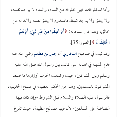
وأما المخلوقات فهي مخلوقة من العدم، والعدم لا يوجد نفسه،
ولا يخلق ولا يوجد شيئاً، فالمعدوم لا يخلق نفسه ولابد له من
خالق، ولهذا قال سبحانه:
أَمْ خُلِقُوا مِنْ غَيْرِ شَيْءٍ أَمْ هُمُ
الْخَالِقُونَ
[الطور:35].
وقد ثبت في صحيح
البخاري
أن
جبير بن مطعم
رضي الله عنه
قدم المدينة في الهدنة التي كانت بين رسول الله صلى الله عليه
وسلم وبين المشركين، حيث وضعت الحرب أوزارها فاختلط
المشركون بالمسلمين، وهذا من الحكم العظيمة في صلح الحديبية،
فالرسول عليه الصلاة والسلام قبل الشروط -وإن كان فيها
غضاضة على المسلمين- لأن فيها مصالح عظيمة، حيث تفرغ