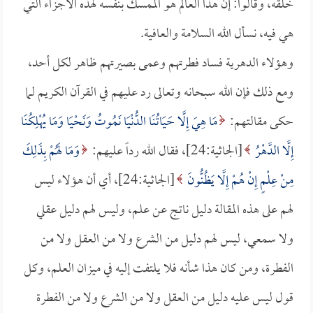
خلقه، وقالوا: إن هذا العالم هو الممسك بنفسه لهذه الأجزاء التي
هي فيه، نسأل الله السلامة والعافية.
وهؤلاء الدهرية فساد فطرتهم وعمى بصيرتهم ظاهر لكل أحد،
ومع ذلك فإن الله سبحانه وتعالى رد عليهم في القرآن الكريم لما
حكى مقالتهم:
مَا هِيَ إِلَّا حَيَاتُنَا الدُّنْيَا نَمُوتُ وَنَحْيَا وَمَا يُهْلِكُنَا
إِلَّا الدَّهْرُ
[الجاثية:24]، فقال الله رداً عليهم:
وَمَا لَهُمْ بِذَلِكَ
مِنْ عِلْمٍ إِنْ هُمْ إِلَّا يَظُنُّونَ
[الجاثية:24]، أي أن هؤلاء ليس
لهم على هذه المقالة دليل ناتج عن علم، وليس لهم دليل عقلي
ولا سمعي، ليس لهم دليل من الشرع ولا من العقل ولا من
الفطرة، ومن كان هذا شأنه فلا يلتفت إليه في ميزان العلم، وكل
قول ليس عليه دليل من العقل ولا من الشرع ولا من الفطرة