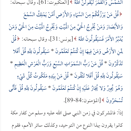
الشَّمْسَ وَالْقَمَرَ لَيَقُولُنَّ اللَّهُ
[العنكبوت:61]، وقال سبحانه:
قُلْ مَنْ يَرْزُقُكُمْ مِنَ السَّمَاءِ وَالأَرْضِ أَمَّنْ يَمْلِكُ السَّمْعَ
وَالأَبْصَارَ وَمَنْ يُخْرِجُ الْحَيَّ مِنَ الْمَيِّتِ وَيُخْرِجُ الْمَيِّتَ مِنَ الْحَيِّ وَمَنْ
يُدَبِّرُ الأَمْرَ فَسَيَقُولُونَ اللَّهُ
[يونس:31]، وقال سبحانه:
قُلْ
لِمَنِ الأَرْضُ وَمَنْ فِيهَا إِنْ كُنتُمْ تَعْلَمُونَ
*
سَيَقُولُونَ لِلَّهِ قُلْ أَفَلا
تَذَكَّرُونَ
*
قُلْ مَنْ رَبُّ السَّمَوَاتِ السَّبْعِ وَرَبُّ الْعَرْشِ الْعَظِيمِ
*
سَيَقُولُونَ لِلَّهِ قُلْ أَفَلا تَتَّقُونَ
*
قُلْ مَنْ بِيَدِهِ مَلَكُوتُ كُلِّ شَيْءٍ
وَهُوَ يُجِيرُ وَلا يُجَارُ عَلَيْهِ إِنْ كُنتُمْ تَعْلَمُونَ
*
سَيَقُولُونَ لِلَّهِ قُلْ فَأَنَّى
تُسْحَرُونَ
[المؤمنون:84-89].
إذاً: فالمشركون في زمن النبي صلى الله عليه وسلم من كفار مكة
كانوا يقرون بهذا النوع من التوحيد، وكذلك سائر الأمم، فقوم