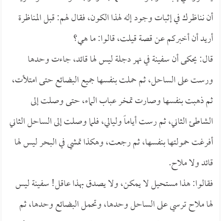
أن نناظرك في إثبات وجود إله لهذا الكون، فقال لهم: قبل المناظرة
أريد أن أخبركم عن قصة قيلت، قالوا: ما هي؟
قال: يحكى أن سفينة في نهر دجلة ليس لها قائد، جاءت وحدها
ورست على الساحل، ثم حملت بنفسها جميع البضائع حتى امتلأت،
ثم ذهبت بنفسها وصارت تمخر عباب الماء، حتى وصلت إلى
الشاطئ الثاني، ثم رست أياماً وليالي، فلما وصلت إلى الساحل الثاني
أفرغت حمولتها بنفسها، ثم رجعت، وهكذا تمشي في البحر ليس لها
قائد ولا ملاح.
فقالوا: هذا مستحيل لا يمكن، ولا يصدق بهذا عاقل! سفينة ليس
لها ملاح ترسي على الساحل وحدها، وتحمل البضائع وحدها، ثم