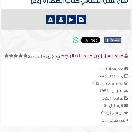
شرح سنن النسائي كتاب الطهارة [22]
عبد العزيز بن عبد الله الراجحي
تقييم المادة:
معلومات : ---
ملحوظة : ---
المستمعين : 483
التنزيل : 1951
قراءة: 9214
الرسائل : 0
المقيميّن : 0
في خزائن : 1