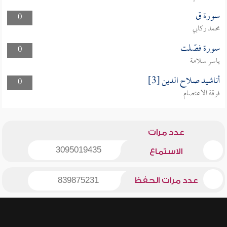
سورة ق
0
محمد ركابي
سورة فصّلت
0
ياسر سلامة
أناشيد صلاح الدين [3]
0
فرقة الاعتصام
عدد مرات
3095019435
الاستماع
عدد مرات الحفظ
839875231