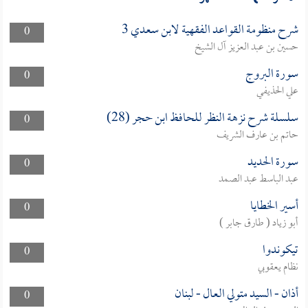
شرح منظومة القواعد الفقهية لابن سعدي 3
0
حسين بن عبد العزيز آل الشيخ
سورة البروج
0
علي الحذيفي
سلسلة شرح نزهة النظر للحافظ ابن حجر (28)
0
حاتم بن عارف الشريف
سورة الحديد
0
عبد الباسط عبد الصمد
أسير الخطايا
0
أبو زياد ( طارق جابر )
تيكوندوا
0
نظام يعقوبي
أذان - السيد متولي العال - لبنان
0