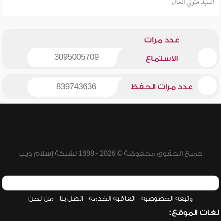
السيد متولي العال
عدد مرات
3095005709
الاستماع
عدد مرات الحفظ
839743636
جميع الحقوق محفوظة © 2026 - 1998 لشبكة إسلام ويب
وثيقة الخصوصية
اتفاقية الخدمة
اتصل بنا
من نحن
لغات الموقع: