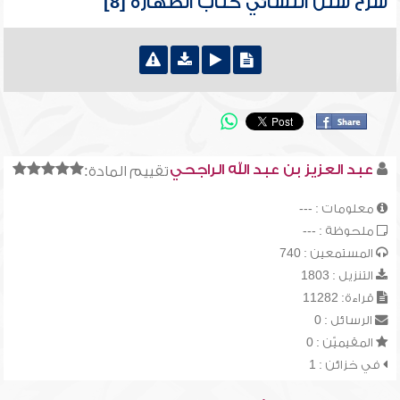
شرح سنن النسائي كتاب الطهارة [8]
عبد العزيز بن عبد الله الراجحي
تقييم المادة:
معلومات : ---
ملحوظة : ---
المستمعين : 740
التنزيل : 1803
قراءة: 11282
الرسائل : 0
المقيميّن : 0
في خزائن : 1