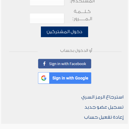
المستخدم:
كـلـــمـة
الـمـــــرور:
دخول المشتركين
أو الدخول بحساب
استرجاع الرمز السري
تسجيل عضو جديد
إعادة تفعيل حساب