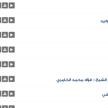
ليد
 الشيخ:- فؤاد محمد الخامري
في