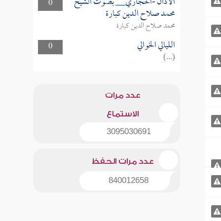
الأذان -الحجازي__ بصوت الشيخ
0
محمد صلاح الدين كبارة
محمد صلاح الدين كبارة
الليالي الخوالي
0
(...)
عدد مرات
الاستماع
3095030691
عدد مرات الحفظ
840012658