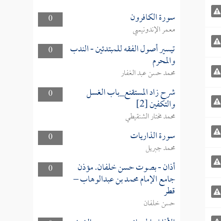
سورة الكافرون
0
معمر الإندونيسي
تيسير أصول الفقه للمبتدئين - الندب
0
والمحرم
محمد حسن عبد الغفار
شرح زاد المستقنع_باب الغسل
0
والتكفين [2]
محمد مختار الشنقيطي
سورة الذاريات
0
محمد جبريل
أذان - بصوت حسن خلفان. مؤذن
0
جامع الإمام محمد بن عبدالوهاب –
قطر
حسن خلفان