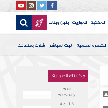
المكتبة
المواريث
بنين وبنات
الشجرة العلمية
البث المباشر
شارك بملفاتك
مكتبتك الصوتية
اسم
المستخدم:
كـلـــمـة