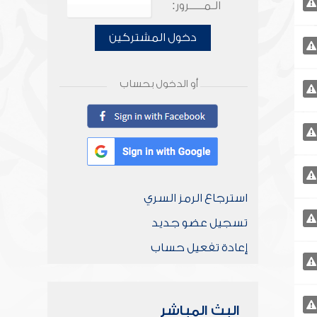
الـمـــــرور:
دخول المشتركين
أو الدخول بحساب
استرجاع الرمز السري
تسجيل عضو جديد
إعادة تفعيل حساب
البث المباشر