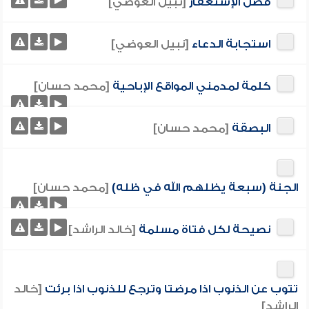
فضل الإستغفار
[نبيل العوضي]
استجابة الدعاء
[نبيل العوضي]
كلمة لمدمني المواقع الإباحية
[محمد حسان]
البصقة
[محمد حسان]
الجنة (سبعة يظلهم الله في ظله)
[محمد حسان]
نصيحة لكل فتاة مسلمة
[خالد الراشد]
تتوب عن الذنوب اذا مرضتا وترجع للذنوب اذا برئت
[خالد
الراشد]