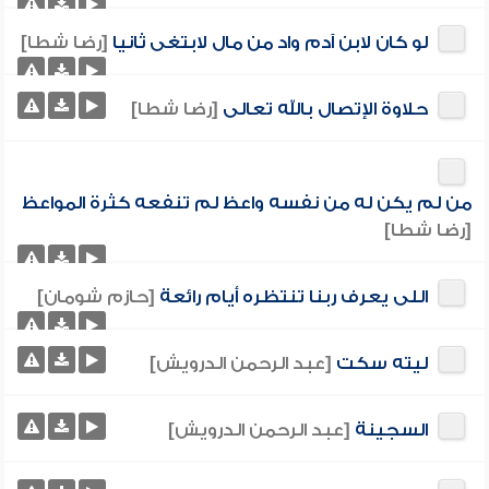
لو كان لابن آدم واد من مال لابتغى ثانيا
[رضا شطا]
حلاوة الإتصال بالله تعالى
[رضا شطا]
من لم يكن له من نفسه واعظ لم تنفعه كثرة المواعظ
[رضا شطا]
اللى يعرف ربنا تنتظره أيام رائعة
[حازم شومان]
ليته سكت
[عبد الرحمن الدرويش]
السجينة
[عبد الرحمن الدرويش]