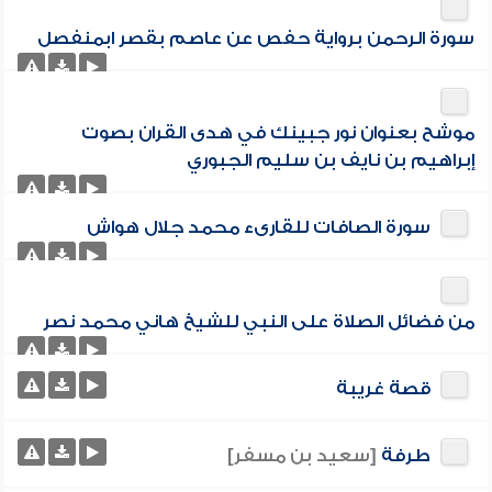
سورة الرحمن برواية حفص عن عاصم بقصر ابمنفصل
موشح بعنوان نور جبينك في هدى القران بصوت
إبراهيم بن نايف بن سليم الجبوري
سورة الصافات للقارىء محمد جلال هواش
من فضائل الصلاة على النبي للشيخ هاني محمد نصر
قصة غريبة
طرفة
[سعيد بن مسفر]