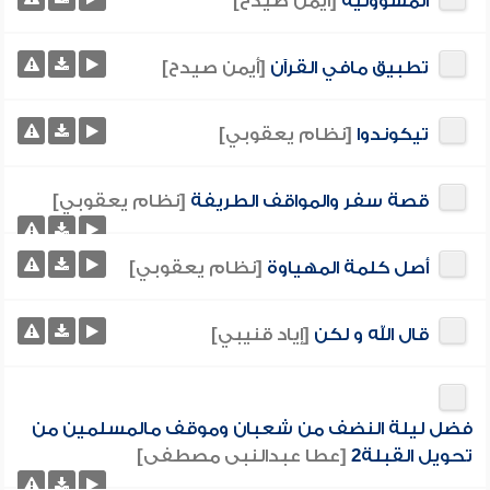
المسؤولية
[أيمن صيدح]
تطبيق مافي القرآن
[أيمن صيدح]
تيكوندوا
[نظام يعقوبي]
قصة سفر والمواقف الطريفة
[نظام يعقوبي]
أصل كلمة المهياوة
[نظام يعقوبي]
قال الله و لكن
[إياد قنيبي]
فضل ليلة النضف من شعبان وموقف مالمسلمين من
تحويل القبلة2
[عطا عبدالنبى مصطفى]