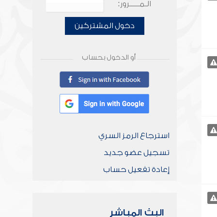
الـمـــــرور:
دخول المشتركين
أو الدخول بحساب
استرجاع الرمز السري
تسجيل عضو جديد
إعادة تفعيل حساب
البث المباشر