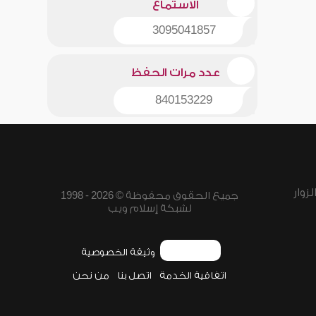
الاستماع
3095041857
عدد مرات الحفظ
840153229
زوار
جميع الحقوق محفوظة © 2026 - 1998
لشبكة إسلام ويب
وثيقة الخصوصية
اتفاقية الخدمة
اتصل بنا
من نحن