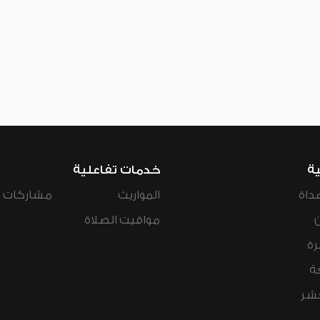
ية
خدمات تفاعلية
داة
المواريث
مشاركات ال
مواقيت الصلاة
رة
ة
عشر