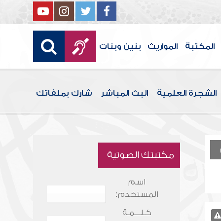
المكتبة
المواريث
بنين وبنات
الشجرة العلمية
البث المباشر
شارك بملفاتك
مكتبتك الصوتية
اسم
المستخدم:
كـلـــمـة