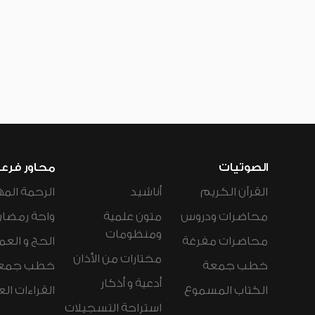
الصوتيات
محاور فرع
القرآن الكريم
أناشيد
الرحمة المه
محاضرات ودروس
متون علمية
واحة رمضان
ومنظومات
محاضرات مفرغة
الحج و العم
مختارات من الأذان
خطب جمعة
خطب جمع
أدعية و أذكار
الكتاب المسموع
القراءات ال
استراحة التسجيلات