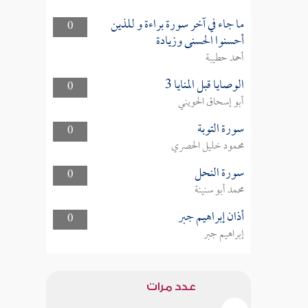
ما جاء في آخر سورة براءة و للذين
0
أحسنوا الحسنى وزيادة
أحمد حطيبة
الوصايا قبل المنايا 3
0
أبو إسحاق الحويني
سورة التوبة
0
محمود خليل الحصري
سورة النحل
0
محمد أبو سنينة
أذان إبراهيم جبر
0
إبراهيم جبر
عدد مرات