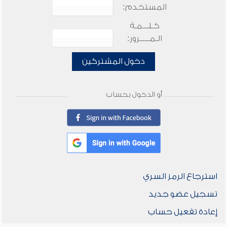
المستخدم:
كـلـــمـة
الـمـــــرور:
دخول المشتركين
أو الدخول بحساب
استرجاع الرمز السري
تسجيل عضو جديد
إعادة تفعيل حساب