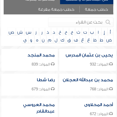
خطب جمعة
خطب جمعة مفرغة
أ
إ
ا
ب
ت
ث
ج
ح
خ
د
ذ
ر
ز
س
ش
ص
ض
ط
ظ
ع
غ
ف
ق
ك
ل
م
ن
ه
و
ي
يحيى بن عثمان المدرس
محمد المنجد
المواد: 932
المواد: 839
محمد بن عبدالله العجلان
رضا شطا
المواد: 768
المواد: 679
أحمد المحلاوى
محمد العروسي
عبدالقادر
المواد: 672