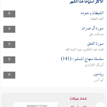
الأكثر استماعا لهذا الشهر
الشيطان وجنوده
0
أحمد القطان
سورة آل عمران
0
صداقت علي
سورة الفلق
0
محمد عبد الحكيم سعيد العبد الله
سلسلة منهاج المسلم - (141)
0
أبوبكر الجزائري
رياحين
0
أبو أنس
عدد مرات
3095077781