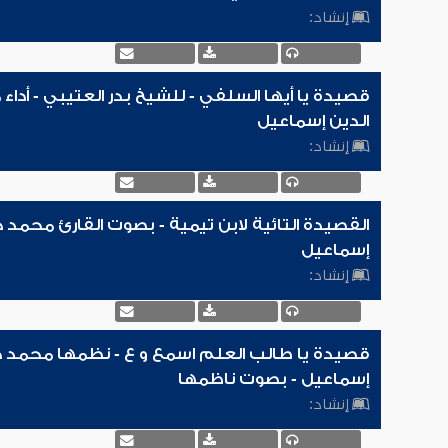
إنشاد:
قصيدة يا أيها السلفي - للشيخ بدر العتيبي - أدا
الدين إسماعيل
إنشاد:
القصيدة التائية لابن تيمية - بصوت القارئ محمد 
إسماعيل
إنشاد:
قصيدة يا طالب العلم اسمع و ع - نظمها محمد ح
إسماعيل - بصوت ناظمها
إنشاد: