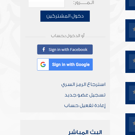
الـمـــــرور:
دخول المشتركين
أو الدخول بحساب
استرجاع الرمز السري
تسجيل عضو جديد
إعادة تفعيل حساب
البث المباشر