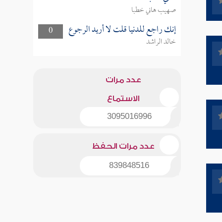
صهيب هاني خطبا
إنك راجع للدنيا قلت لا أريد الرجوع
0
خالد الراشد
عدد مرات
الاستماع
3095016996
عدد مرات الحفظ
839848516