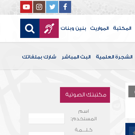
المكتبة
المواريث
بنين وبنات
الشجرة العلمية
البث المباشر
شارك بملفاتك
مكتبتك الصوتية
اسم
المستخدم:
كـلـــمـة