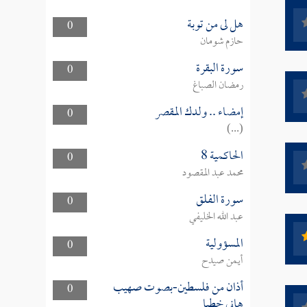
هل لى من توبة
0
حازم شومان
سورة البقرة
0
رمضان الصباغ
إمضاء .. ولدك المقصر
0
(...)
الحاكمية 8
0
محمد عبد المقصود
سورة الفلق
0
عبد الله الخليفي
المسؤولية
0
أيمن صيدح
أذان من فلسطين-بصوت صهيب
0
هاني خطبا