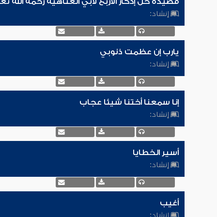
قصيدة خل إدكار الأربع لأبي العتاهية رحمه الله تع
إنشاد:
يارب إن عظمت ذنوبي
إنشاد:
إنا سمعنا أختنا شيئا عجاب
إنشاد:
أسير الخطايا
إنشاد:
أغيب
إنشاد: