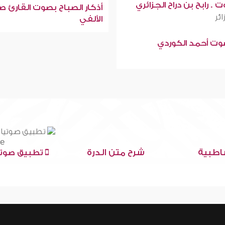
 . رابح بن دراح الجزائري
أذكار الصباح بصوت القارئ ص
ائر
الألفي
صوت أحمد الكوردي
اطبية
شرح متن الدرة
تطبيق صوتي