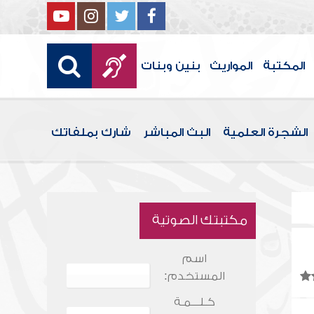
المكتبة
المواريث
بنين وبنات
الشجرة العلمية
البث المباشر
شارك بملفاتك
مكتبتك الصوتية
اسم
المستخدم:
كـلـــمـة