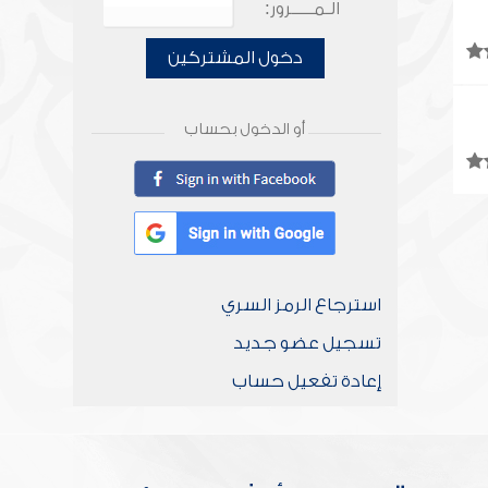
الـمـــــرور:
دخول المشتركين
أو الدخول بحساب
استرجاع الرمز السري
تسجيل عضو جديد
إعادة تفعيل حساب