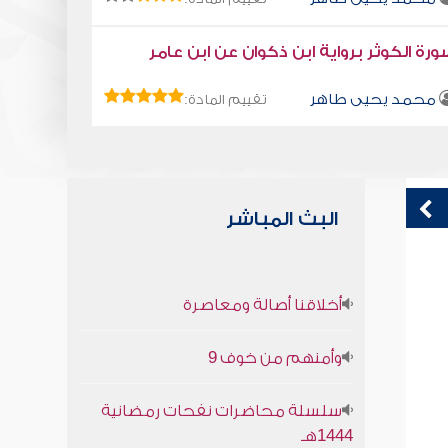
رة الكوثر برواية ابن ذكوان عن ابن عامر
محمد يحيى طاهر
تقييم المادة:
البث المباشر
الكمال لله
ق
أخلاقنا أصالة ومعاصرة
ف
صابر دياب
وأمنهم من خوف 9
سلسلة محاضرات نفحات رمضانية
1444هـ