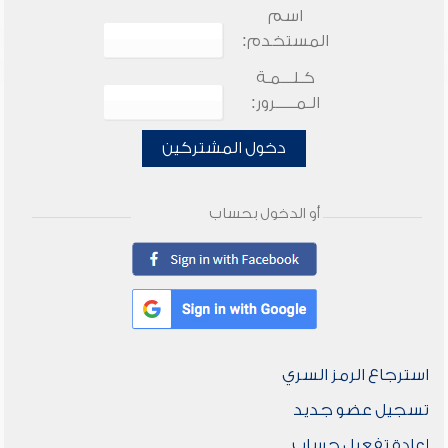
اسم
المستخدم:
كـلـــمـة
الـمـــــرور:
دخول المشتركين
أو الدخول بحساب
استرجاع الرمز السري
تسجيل عضو جديد
إعادة تفعيل حساب