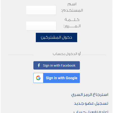
اسم
المستخدم:
كـلـــمـة
الـمـــــرور:
دخول المشتركين
أو الدخول بحساب
استرجاع الرمز السري
تسجيل عضو جديد
إعادة تفعيل حساب