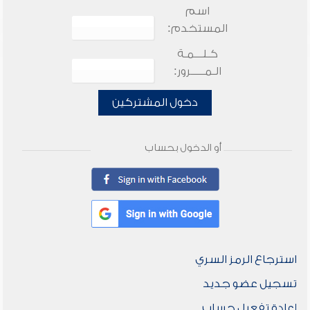
اسم
المستخدم:
كـلـــمـة
الـمـــــرور:
دخول المشتركين
أو الدخول بحساب
استرجاع الرمز السري
تسجيل عضو جديد
إعادة تفعيل حساب