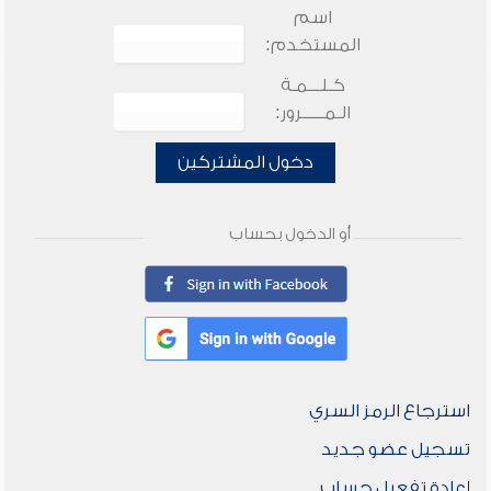
اسم
المستخدم:
كـلـــمـة
الـمـــــرور:
دخول المشتركين
أو الدخول بحساب
استرجاع الرمز السري
تسجيل عضو جديد
إعادة تفعيل حساب