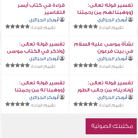
تفسير قوله تعالى:
قراءة في كتاب أيسر
(ووهبنا لهم من رحمتنا
التفاسير
وجعلنا لهم لسان صدق
أبوبكر الجزائري
أبوبكر الجزائري
علياً)
تقييم المادة:
تقييم المادة:
نشأة موسى عليه السلام
تفسير قوله تعالى:
في بيت فرعون
(واذكر في الكتاب موسى
إنه كان مخلصاً وكان
أبوبكر الجزائري
أبوبكر الجزائري
رسولاً نبياً)
تقييم المادة:
تقييم المادة:
تفسير قوله تعالى:
تفسير قوله تعالى:
(وناديناه من جانب الطور
(ووهبنا له من رحمتنا
الأيمن وقربناه نجيَّا)
أخاه هارون نبياً)
أبوبكر الجزائري
أبوبكر الجزائري
تقييم المادة:
تقييم المادة:
مكتبتك الصوتية