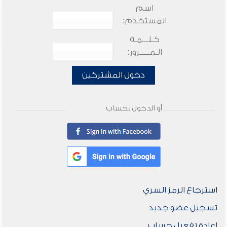
اسم
المستخدم:
كـلـــمـة
الـمـــــرور:
دخول المشتركين
أو الدخول بحساب
استرجاع الرمز السري
تسجيل عضو جديد
إعادة تفعيل حساب