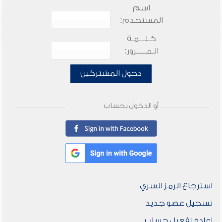
اسم
المستخدم:
كـلـــمـة
الـمـــــرور:
دخول المشتركين
أو الدخول بحساب
استرجاع الرمز السري
تسجيل عضو جديد
إعادة تفعيل حساب