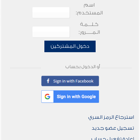
اسم
المستخدم:
كـلـــمـة
الـمـــــرور:
دخول المشتركين
أو الدخول بحساب
استرجاع الرمز السري
تسجيل عضو جديد
إعادة تفعيل حساب