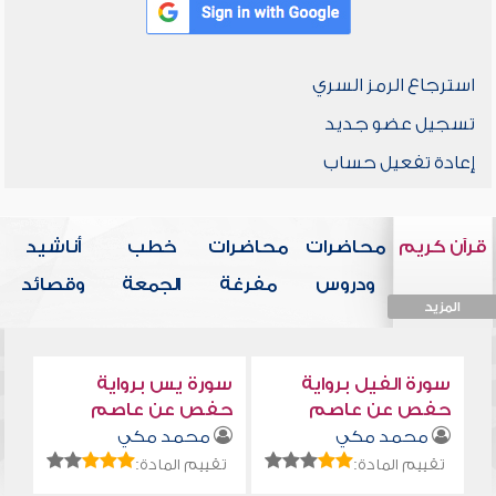
استرجاع الرمز السري
تسجيل عضو جديد
إعادة تفعيل حساب
قرآن كريم
محاضرات
محاضرات
خطب
أناشيد
ودروس
مفرغة
الجمعة
وقصائد
المزيد
المزيد
المزيد
المزيد
المزيد
سورة الفيل برواية
سورة يس برواية
حفص عن عاصم
حفص عن عاصم
محمد مكي
محمد مكي
تقييم المادة:
تقييم المادة: