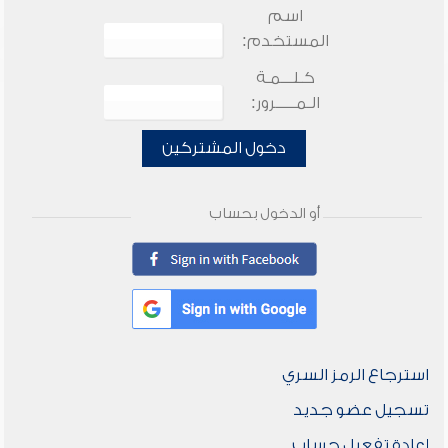
اسم
المستخدم:
كـلـــمـة
الـمـــــرور:
دخول المشتركين
أو الدخول بحساب
استرجاع الرمز السري
تسجيل عضو جديد
إعادة تفعيل حساب