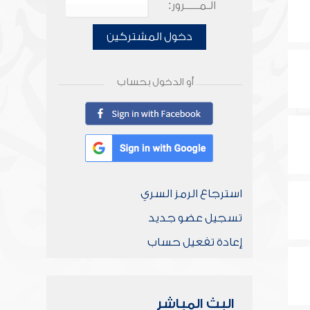
الـمـــــرور:
دخول المشتركين
أو الدخول بحساب
استرجاع الرمز السري
تسجيل عضو جديد
إعادة تفعيل حساب
البث المباشر