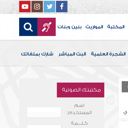
المكتبة
المواريث
بنين وبنات
الشجرة العلمية
البث المباشر
شارك بملفاتك
مكتبتك الصوتية
اسم
ي
المستخدم:
كـلـــمـة