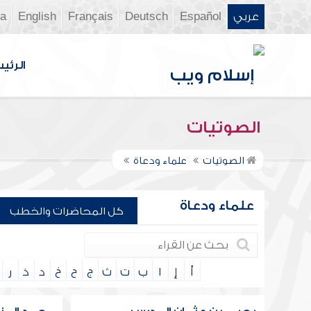
عربي
Español
Deutsch
Français
English
ia
الرئي
الصوتيات
الصوتيات
علماء ودعاة
علماء ودعاة
كل المحاضرات والخطب
أ
إ
ا
ب
ت
ث
ج
ح
خ
د
ذ
ر