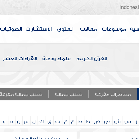
Indones
سية
موسوعات
مقالات
الفتوى
الاستشارات
الصوتيات
القرآن الكريم
علماء ودعاة
القراءات العشر
محاضرات مفرغة
خطب جمعة
خطب جمعة مفرغة
ز
س
ش
ص
ض
ط
ظ
ع
غ
ف
ق
ك
ل
م
ن
ه
و