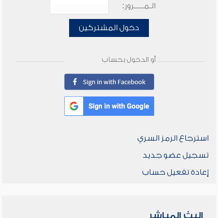
الـمـــــرور:
دخول المشتركين
أو الدخول بحساب
استرجاع الرمز السري
تسجيل عضو جديد
إعادة تفعيل حساب
البث المباشر