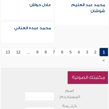
محمد عبد العليم
عادل حواش
شوشان
محمد عبده العناني
13
12
...
9
8
7
6
5
4
3
2
1
مكتبتك الصوتية
اسم
المستخدم:
كـلـــمـة