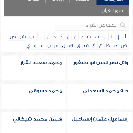
سور القرآن
أ
إ
ا
ب
ت
ث
ج
ح
خ
د
ذ
ر
ز
س
ش
ص
ض
ط
ظ
ع
غ
ف
ق
ك
ل
م
ن
ه
و
ي
وائل نصر الدين ابو طيفور
محمد سعيد القزاز
طه محمد السعدني
محمد دسوقي
إسماعيل عثمان إسماعيل
هيمن محمد شيخاني