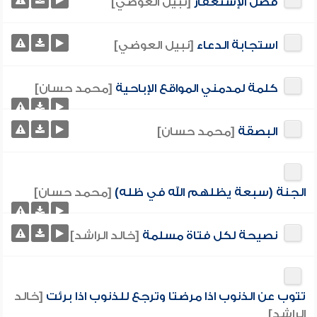
فضل الإستغفار
[نبيل العوضي]
استجابة الدعاء
[نبيل العوضي]
كلمة لمدمني المواقع الإباحية
[محمد حسان]
البصقة
[محمد حسان]
الجنة (سبعة يظلهم الله في ظله)
[محمد حسان]
نصيحة لكل فتاة مسلمة
[خالد الراشد]
تتوب عن الذنوب اذا مرضتا وترجع للذنوب اذا برئت
[خالد
الراشد]