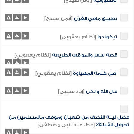
المسؤولية
[أيمن صيدح]
تطبيق مافي القرآن
[أيمن صيدح]
تيكوندوا
[نظام يعقوبي]
قصة سفر والمواقف الطريفة
[نظام يعقوبي]
أصل كلمة المهياوة
[نظام يعقوبي]
قال الله و لكن
[إياد قنيبي]
فضل ليلة النضف من شعبان وموقف مالمسلمين من
تحويل القبلة2
[عطا عبدالنبى مصطفى]