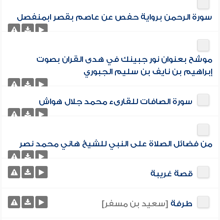
سورة الرحمن برواية حفص عن عاصم بقصر ابمنفصل
موشح بعنوان نور جبينك في هدى القران بصوت
إبراهيم بن نايف بن سليم الجبوري
سورة الصافات للقارىء محمد جلال هواش
من فضائل الصلاة على النبي للشيخ هاني محمد نصر
قصة غريبة
طرفة
[سعيد بن مسفر]