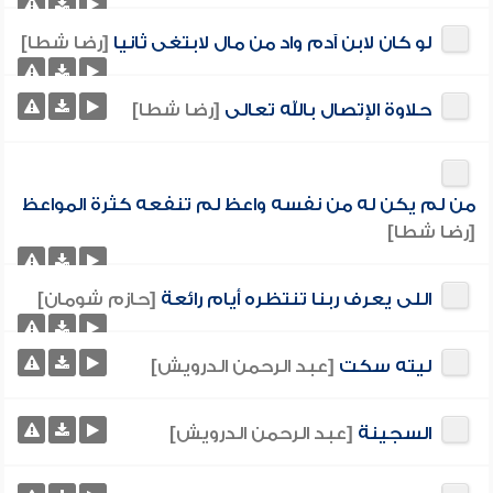
لو كان لابن آدم واد من مال لابتغى ثانيا
[رضا شطا]
حلاوة الإتصال بالله تعالى
[رضا شطا]
من لم يكن له من نفسه واعظ لم تنفعه كثرة المواعظ
[رضا شطا]
اللى يعرف ربنا تنتظره أيام رائعة
[حازم شومان]
ليته سكت
[عبد الرحمن الدرويش]
السجينة
[عبد الرحمن الدرويش]