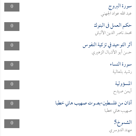
سورة البروج
0
عبد الله عواد الجهني
حكم العمل فى البنوك
0
محمد ناصر الدين الألباني
أثر التوحيد في تزكية النفوس
0
حسن أبو الأشبال الزهيري
سورة النساء
0
رشيد بلعالية
المسؤولية
0
أيمن صيدح
أذان من فلسطين-بصوت صهيب هاني خطبا
0
صهيب هاني خطبا
الشموخ5
0
مهند الدوسري