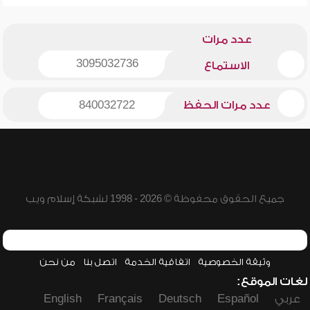
عدد مرات
3095032736
الاستماع
عدد مرات الحفظ
840032722
جميع الحقوق محفوظة © 2026 - 1998 لشبكة إسلام ويب
وثيقة الخصوصية
اتفاقية الخدمة
اتصل بنا
من نحن
لغات الموقع:
عربي
Español
Deutsch
Français
English