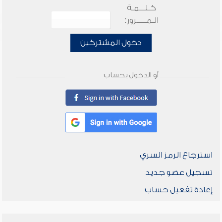
كـلـــمـة
الـمـــــرور:
دخول المشتركين
أو الدخول بحساب
استرجاع الرمز السري
تسجيل عضو جديد
إعادة تفعيل حساب