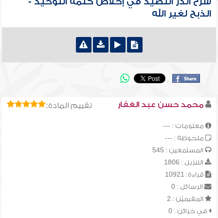
شرح الدر النضيد في إخلاص كلمة التوحيد -
الذبح لغير الله
محمد حسن عبد الغفار
تقييم المادة:
معلومات : ---
ملحوظة : ---
المستمعين : 545
التنزيل : 1806
قراءة: 10921
الرسائل : 0
المقيميّن : 2
في خزائن : 0