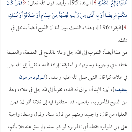
هَدْيًا بَالِغَ الْكَعْبَةِ
[المائدة:95]، وأيضاً قول الله تعالى:
فَمَنْ كَانَ
مِنْكُمْ مَرِيضًا أَوْ بِهِ أَذًى مِنْ رَأْسِهِ فَفِدْيَةٌ مِنْ صِيَامٍ أَوْ صَدَقَةٍ أَوْ نُسُكٍ
[البقرة:196]، وهذا والنسك يبين لنا أن الذبح أيضاً يدخل في
ذلك.
من هذا أيضاً: التقرب إلى الله جل وعلا بالذبح في العقيقة، والعقيقة
مختلف في وجوبها وسنيتها، والعقيقة: إراقة الدماء تقرباً إلى الله جل
في علاه، كما قال النبي صلى الله عليه وسلم: (
المولود مرهون
بعقيقته
)، أي: لابد أن يراق له الدم، تقرباً إلى لله جل في علاه، وهذا
من الذبح المأمور به، والعلماء قد اختلفوا فيه إلى ثلاثة أقوال: فمن
العلماء من قال: واجب، ومنهم من قال: سنة، وقول وسط: واجبة
على ولي المولود فقط، أي: المولود لو كبر سنه ولم يعق عنه فلا يأثم،