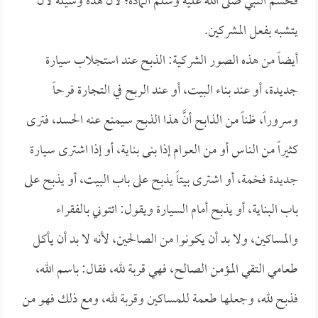
فحسم النبي صلى الله عليه وسلم المادة؛ لأن هذه وسيلة لأن
يتشبه بفعل المشركين.
أيضاً من هذه الصور الشركية: الذبح عند استجلاب سيارة
جديدة، أو عند بناء البيت، أو عند الربح في التجارة فرحاً
وسروراً، ظناً من الذابح أنَّ هذا الذبح سيمنع عنه الحسد، فترى
كثيراً من الناس أو من العوام إذا بنى بناية، أو إذا اشترى سيارة
جديدة فخمة، أو اشترى بيتاً يذبح على باب البيت، أو يذبح على
باب البناية، أو يذبح أمام السيارة ويقول: ائتوني بالفقراء
والمساكين، ولا بد أن يكونوا من الصالحين، لأنه لا بد أن يأكل
طعامي التقي المؤمن الصالح، فهي قربة لله، فقال: باسم الله،
فذبح لله، وجعلها طعمة للمساكين وقربة لله، ومع ذلك فهو من