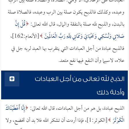
العبادات على الإطلاق، ألا وهي: الصلاة، والصلاة صلة بين الرب
وعبده، وكذلك فالذبح يكون صلة بين الرب وعبده، فالصلاة صلة
بالبدن، والذبح لله صلة بالنفقة والمال، قال الله تعالى:
قُلْ إِنَّ
صَلاتِي وَنُسُكِي وَمَحْيَايَ وَمَمَاتِي لِلَّهِ رَبِّ الْعَالَمِينَ
[الأنعام:162]،
فالذبح عبادة من أجل العبادات التي يتقرب بها العبد لربه جل في
علاه، لاسيما وأن النفع فيها نفع متعد.
الذبح لله تعالى من أجل العبادات
وأدلة ذلك
الذبح عبادة، بل هو من أجل العبادات، قال الله تعالى:
إِنَّا أَعْطَيْنَاكَ
الْكَوْثَرَ
[الكوثر:1]، فإذا أردت أن تشكر الله فلا بد أن تخضع، ولا