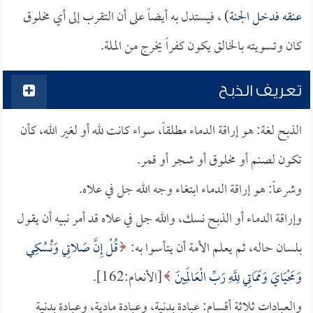
عنقه فدخل الجنة
) ، فيستدل به أيضاً على أن التقرب إلى أي مخلوق
كان وتسويته بالخالق يكون كفراً يخرج من الملة.
تعريف الذبح
الذبح لغة: هو إراقة الدماء مطلقاً، سواء كانت لله أو لغير الله، كأن
تكون لصنم أو مخلوق أو شجر أو قمر.
وشرعاً: هو إراقة الدماء ابتغاء وجه الله جل في علاه.
وإراقة الدماء أو الذبح نسك، والله جل في علاه قد أمر نبيه أن يقول
بلسان حاله، ثم يعلم الأمة أن يتأسوا به:
قُلْ إِنَّ صَلاتِي وَنُسُكِي
وَمَحْيَايَ وَمَمَاتِي لِلَّهِ رَبِّ الْعَالَمِينَ
[الأنعام:162].
والعبادات ثلاثة أقسام: عبادة بدنية، وعبادة مادية، وعبادة بدنية