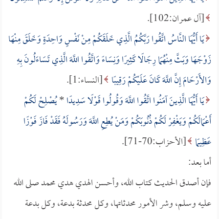
[آل عمران:102].
يَا أَيُّهَا النَّاسُ اتَّقُوا رَبَّكُمُ الَّذِي خَلَقَكُمْ مِنْ نَفْسٍ وَاحِدَةٍ وَخَلَقَ مِنْهَا
زَوْجَهَا وَبَثَّ مِنْهُمَا رِجَالًا كَثِيرًا وَنِسَاءً وَاتَّقُوا اللَّهَ الَّذِي تَسَاءَلُونَ بِهِ
وَالأَرْحَامَ إِنَّ اللَّهَ كَانَ عَلَيْكُمْ رَقِيبًا
[النساء:1].
يَا أَيُّهَا الَّذِينَ آمَنُوا اتَّقُوا اللَّهَ وَقُولُوا قَوْلًا سَدِيدًا
*
يُصْلِحْ لَكُمْ
أَعْمَالَكُمْ وَيَغْفِرْ لَكُمْ ذُنُوبَكُمْ وَمَنْ يُطِعِ اللَّهَ وَرَسُولَهُ فَقَدْ فَازَ فَوْزًا
عَظِيمًا
[الأحزاب:70-71].
أما بعد:
فإن أصدق الحديث كتاب الله، وأحسن الهدي هدي محمد صلى الله
عليه وسلم، وشر الأمور محدثاتها، وكل محدثة بدعة، وكل بدعة