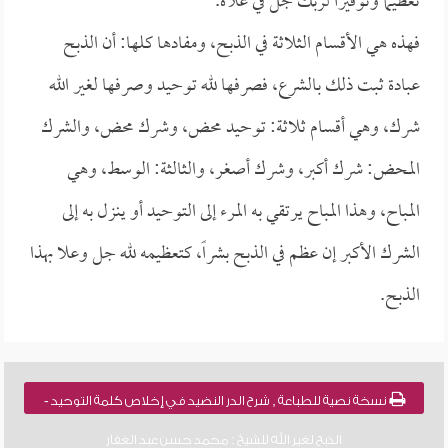
تعظيماً وتوقيراً لربك جل في علاه.
فهذه هي الأقسام الثلاثة في الذبح، ومفادها كلها: أن الذبح
عبادة ثبت ذلك بالشرع، فصرفها لله توحيد وصرفها لغير الله
شرك، وهي أقسام ثلاثة: توحيد محض، وشرك محض، والشرك
المحض: شرك أكبر، وشرك أصغر، والثالثة: الوسط، وهي
المباح، وهذا المباح يرتقي به المرء إلى التوحيد أو ينزل به إلى
الشرك الأكبر إن عظم في الذبح بشراً، كتعظيمه لله جل وعلا بهذا
الذبح.
نسخة نصية للطباعة , شرح الدر النضيد في إخلاص كلمة التوحيد -
الذبح لغير الله للشيخ : محمد حسن عبد الغفار