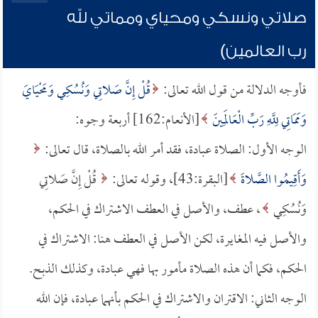
صلاتي ونسكي ومحياي ومماتي لله
رب العالمين)
فأوجه الدلالة من قول الله تعالى:
قُلْ إِنَّ صَلاتِي وَنُسُكِي وَمَحْيَايَ
وَمَمَاتِي لِلَّهِ رَبِّ الْعَالَمِينَ
[الأنعام:162] أربعة وجوه:
الوجه الأول: الصلاة عبادة، فقد أمر الله بالصلاة، قال تعالى:
وَأَقِيمُوا الصَّلاةَ
[البقرة:43]، وقوله تعالى:
قُلْ إِنَّ صَلاتِي
وَنُسُكِي
، عطف، والأصل في العطف الاشتراك في الحكم،
والأصل فيه المغايرة، لكن الأصل في العطف هنا: الاشتراك في
الحكم، فكما أن هذه الصلاة مأمور بها فهي عبادة، وكذلك الذبح.
الوجه الثاني: الاقتران والاشتراك في الحكم بأنهما عبادة، فإن الله