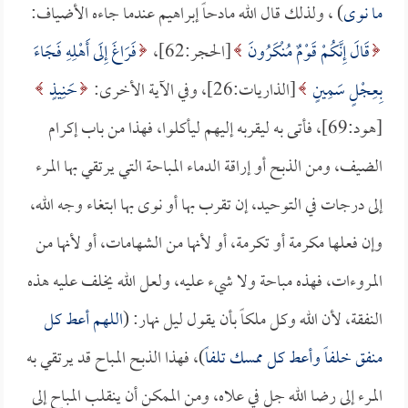
ما نوى
) ، ولذلك قال الله مادحاً إبراهيم عندما جاءه الأضياف:
قَالَ إِنَّكُمْ قَوْمٌ مُنْكَرُونَ
[الحجر:62]،
فَرَاغَ إِلَى أَهْلِهِ فَجَاءَ
بِعِجْلٍ سَمِينٍ
[الذاريات:26]، وفي الآية الأخرى:
حَنِيذٍ
[هود:69]، فأتى به ليقربه إليهم ليأكلوا، فهذا من باب إكرام
الضيف، ومن الذبح أو إراقة الدماء المباحة التي يرتقي بها المرء
إلى درجات في التوحيد، إن تقرب بها أو نوى بها ابتغاء وجه الله،
وإن فعلها مكرمة أو تكرمة، أو لأنها من الشهامات، أو لأنها من
المروءات، فهذه مباحة ولا شيء عليه، ولعل الله يخلف عليه هذه
النفقة، لأن الله وكل ملكاً بأن يقول ليل نهار: (
اللهم أعط كل
منفق خلفاً وأعط كل ممسك تلفاً
)، فهذا الذبح المباح قد يرتقي به
المرء إلى رضا الله جل في علاه، ومن الممكن أن ينقلب المباح إلى