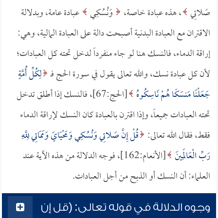
صَلاتِي
، هذه عبادة خاصة،
وَنُسُكِي
عبادة عامة، وبدلالة
الاقتران مع العبادة البدنية أصبحت دالة على العبادة المالية، وهي:
إراقة الدماء، فالنسك هنا لو جاء منفرداً لدخل تحته كل العبادات؛
لأن كل عبادة نسك، والله تعالى يقول في سورة الحج فـ
لِكُلِّ أُمَّةٍ
جَعَلْنَا مَنسَكًا هُمْ نَاسِكُوهُ
[الحج:67]، فالنسك إذا أطلق تدخل
تحته العبادات جميعاً، وإذا اقترن بالعبادة كان النسك لإراقة الدماء
فقط، فقال الله تعالى:
قُلْ إِنَّ صَلاتِي وَنُسُكِي وَمَحْيَايَ وَمَمَاتِي لِلَّهِ
رَبِّ الْعَالَمِينَ
[الأنعام:162]، فوجه الدلالة من هذه الآية عند
العلماء: أن النسك أو الذبح من أجل العبادات.
وجوه الدلالة في قوله تعالى: (قل إن