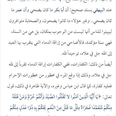
عند
البيهقي
بسند صحيح: أن
أبا بكر
ما كان يضحي وأن
عمر
ما
كان يضحي.. وغير هؤلاء ما كانوا يضحون، والصحابة متوافرون
ليبينوا للناس أنها ليست من الوجوب بمكان، بل هي من السنة،
فهي سنة مؤكدة، فالأضاحي من إراقة الدماء التي يتقرب بها العبد
إلى الله جل في علاه، توحيداً لله.
أيضاً من ذلك: الكفارات، ففي الكفارات إراقة الدماء تقرباً إلى لله
جل في علاه، وذلك إذا وقع المرء في محظور من محظورات الإحرام
فعليه كفارة، كما قال ابن عباس وغيره، والآية ظاهرة في ذلك، قول
تعالى:
يَا أَيُّهَا الَّذِينَ آمَنُوا لا تَقْتُلُوا الصَّيْدَ وَأَنْتُمْ حُرُمٌ وَمَنْ قَتَلَهُ
مِنْكُمْ مُتَعَمِّدًا فَجَزَاءٌ مِثْلُ مَا قَتَلَ مِنَ النَّعَمِ يَحْكُمُ بِهِ ذَوَا عَدْلٍ مِنْكُمْ