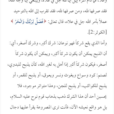
وعلا، فما دام المرء يهل بها لله جل في علاه، ويبتغي بها وجه الله،
فقد صرفها لله، ومن صرفها لله، فقد تقرب إلى الله بالتوحيد
عملاً بأمر الله جل في علاه، قال تعالى:
فَصَلِّ لِرَبِّكَ وَانْحَرْ
[الكوثر:2].
وأما الذي يقع شركاً فهو نوعان: شرك أكبر، وشرك أصغر، أي:
أن الذبح يمكن أن يكون شركاً أكبر، ويمكن أن يكون شركاً
أصغر، فيكون شركاً أكبر إذا أهل به لغير الله، كأن يذبح للبدوي،
لصنم: كود وسواع ويغوث ونسر ويعوق، أو يذبح للقمر، أو
يذبح للكواكب، أو يذبح للجن، وهذا متواتر موجود، فلا
يحسبن أحد أن هذا الشرك ذهب بذهاب قوم نوح عليه السلام،
بل هو واقع نعيشه الآن، فأنت ترى المصروعة يقرأ عليها دجال