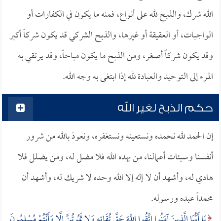
الله شرك، والذبح لله على أنواع، فمنه ما يكون في الكفارات أو
الواجبات، أو العقيقة أو غيرها، والذبح الشركي قد يكون شركاً أكبر
وقد يكون شركاً أصغر، ومن الذبح ما يكون مباحاً، وقد يرتقي به
المرء إلى التوحيد والعبادة لله إذا ابتغى به وجه الله.
حكم الذبح لغير الله
إن الحمد لله نحمده ونستعينه ونستغفره، ونعوذ بالله من شرور
أنفسنا وسيئات أعمالنا، من يهده الله فلا مضل له، ومن يضلل فلا
هادي له، وأشهد أن لا إله إلا الله وحده لا شريك له، وأشهد أن
محمداً عبده ورسوله.
يَا أَيُّهَا الَّذِينَ آمَنُوا اتَّقُوا اللَّهَ حَقَّ تُقَاتِهِ وَلا تَمُوتُنَّ إِلَّا وَأَنْتُمْ مُسْلِمُونَ