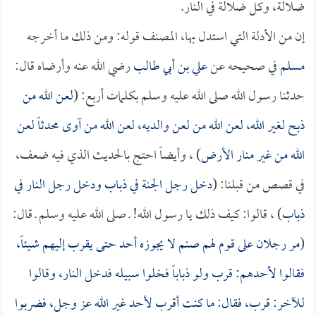
ضلالة، وكل ضلالة في النار.
إن من الأدلة التي استدل بها، المصنف قوله: ومن ذلك ما أخرجه
مسلم
في صحيحه عن
علي بن أبي طالب
رضي الله عنه وأرضاه قال:
حدثنا رسول الله صلى الله عليه وسلم بكلمات أربع: (
لعن الله من
ذبح لغير الله، لعن الله من لعن والديه، لعن الله من آوى محدثاً لعن
الله من غير منار الأرض
) ، وأيضاً احتج بالحديث الذي فيه ضعف،
في قصص من قبلنا: (
دخل رجل الجنة في ذباب ودخل رجل النار في
ذباب
) ، قالوا: كيف ذلك يا رسول الله! ـ صلى الله عليه وسلم ـ قال:
(
مر رجلان على قوم لهم صنم لا يجوزه أحد حتى يقرب إليهم شيئاً،
فقالوا لأحدهم: قرب ولو ذباباً فخلوا سبيله فدخل النار، وقالوا
للآخر: قرب، فقال: ما كنت أقرب لأحد غير الله عز وجل، فضربوا