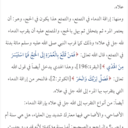
علاه.
ومنها: إراقة الدماء في التمتع، والتمتع هذا يكون في الحج، وهو: أن
يعتمر المرء ثم يتحلل ثم يهل بالحج، والمتمتع عليه أن يقرب الدماء
لله جل في علاه؛ وذلك كما قرب النبي صلى الله عليه وسلم مائة بدنة
في التمتع، قال الله تعالى:
فَمَنْ تَمَتَّعَ بِالْعُمْرَةِ إِلَى الْحَجِّ فَمَا اسْتَيْسَرَ
مِنَ الْهَدْيِ
[البقرة:196]، وهذا الهدي يدخل أيضاً في قول الله
تعالى:
فَصَلِّ لِرَبِّكَ وَانْحَرْ
[الكوثر:2]، فالنحر من إراقة الدماء
التي يتقرب بها المرء إلى الله جل في علاه.
أيضاً: من أنواع التقرب إلى الله جل في علاه بإراقة الدماء:
الأضاحي، والأضاحي فيها معترك شديد بين العلماء، هل هي سنة أم
واجب؟ والراجح والصحيح: أنها سنة مؤكدة؛ لأنه قد ورد حديث