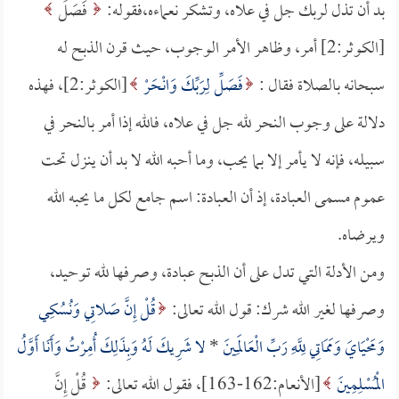
بد أن تذل لربك جل في علاه، وتشكر نعماءه،فقوله:
فَصَلِّ
[الكوثر:2] أمر، وظاهر الأمر الوجوب، حيث قرن الذبح له
سبحانه بالصلاة فقال :
فَصَلِّ لِرَبِّكَ وَانْحَرْ
[الكوثر:2]، فهذه
دلالة على وجوب النحر لله جل في علاه، فالله إذا أمر بالنحر في
سبيله، فإنه لا يأمر إلا بما يحب، وما أحبه الله لا بد أن ينزل تحت
عموم مسمى العبادة، إذ أن العبادة: اسم جامع لكل ما يحبه الله
ويرضاه.
ومن الأدلة التي تدل على أن الذبح عبادة، وصرفها لله توحيد،
وصرفها لغير الله شرك: قول الله تعالى:
قُلْ إِنَّ صَلاتِي وَنُسُكِي
وَمَحْيَايَ وَمَمَاتِي لِلَّهِ رَبِّ الْعَالَمِينَ
*
لا شَرِيكَ لَهُ وَبِذَلِكَ أُمِرْتُ وَأَنَا أَوَّلُ
الْمُسْلِمِينَ
[الأنعام:162-163]، فقول الله تعالى:
قُلْ إِنَّ