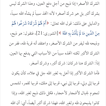
الشرك الأصغر؛ إذا ذبح من أجل دفع العين، وهذا الشرك ليس
بشرك أكبر بل هو شرك أصغر؛ لأنه اتخذ سبباً لم يشأه الله سبباً،
والدليل على ذلك: قول الله تعالى:
أَمْ لَهُمْ شُرَكَاءُ شَرَعُوا لَهُمْ
مِنَ الدِّينِ مَا لَمْ يَأْذَنْ بِهِ اللَّهُ
[الشورى:21]، فنقول: هو ذبح،
وذبحه لله ليفر من الشرك الأصغر، واعتقد أنه قربة لله، ففر من
الشرك الأكبر لكنه اتخذه سبباً من الأسباب التي يدفع بها العين.
إذاً: الشرك هنا شركان: شرك أكبر، وشرك أصغر.
فأما الشرك الأكبر إذا أهل به لغير الله جل في علاه، كأن يكون
قربها إلى ولي، قربها إلى نبي، قربها إلى ملك، قربها لقمر، لشمس
لنجوم لجبال لأشجار لأحجار، فكل ذلك ذبح لغير الله، وإذا
كانوا يذبحون لله ولغير الله، فهذا شرك أكبر أيضاً، أي: أن الله