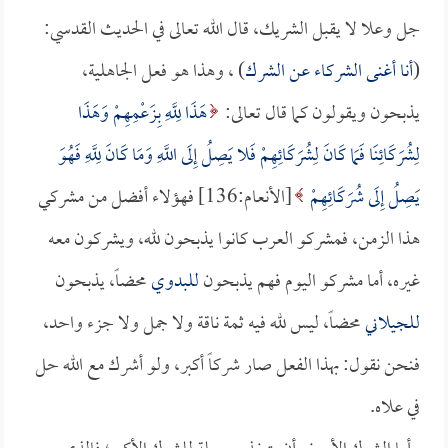
جل وعلا لا يقبل الشريك، قال الله تعالى في الحديث القدسي:
(
أنا أغنى الشركاء عن الشرك
) ، وهذا هو فعل الجاهلية،
يذبحون ويقولون كما قال تعالى:
هَذَا لِلَّهِ بِزَعْمِهِمْ وَهَذَا
لِشُرَكَائِنَا فَمَا كَانَ لِشُرَكَائِهِمْ فَلا يَصِلُ إِلَى اللَّهِ وَمَا كَانَ لِلَّهِ فَهُوَ
يَصِلُ إِلَى شُرَكَائِهِمْ
[الأنعام:136] فهؤلاء أفضل من مشركي
هذا الزمن، فمشركو العرب كانوا يذبحون لله، ويشركون معه
غيره، أما مشركو اليوم فهم يذبحون
للبدوي
محضاً، يذبحون
للجيلاني
محضاً، ليس لله فيه ثمة ناقة ولا جمل ولا جزء واحد،
فنحن نقول: بهذا الفعل صار شركاً أكبر، ولو أشرك مع الله حل
في علاه.