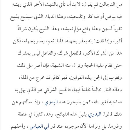
من الدجالين ثم يقول: لا بد أن تأتي بالديك الأحمر الذي ريشه
فيه بياض أو فيه كذا وتذبحينه، وهذا الديك الذي سيذبح يذبح
تقرباً للجن وهذا واقع مؤلم نعيشه، وهذا الذبح يكون شركاً
أكبر، وإذا قلت: إنه يعذر بجهله، قلنا: نعم، يعذر بجهله، لكن
هذا من الشرك الأكبر، فالفعل شرك، والفاعل ليس بمشرك
حتى تقام عليه الحجة وتزال عنه الشبهة، فإن أصر على ذلك
وتقرب إلى الجن بهذه القرابين، فهو كافر قد خرج من الملة،
ومآله النار خالداً مخلداً فيها، فالذبح الشركي هو الذي يهل به
صاحبه لغير الله، كمن يذبحون عند
البدوي
، وإذا سألتهم عن
ذلك قالوا:
البدوي
يقبل هذه الذبائح، وهذه كثيرة في طنطة
وغيرها، بل وتراها الآن موجودة عند قبر
أبي العباس
، وأخفهم