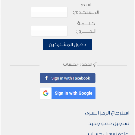
اسم
المستخدم:
كـلـــمـة
الـمـــــرور:
دخول المشتركين
أو الدخول بحساب
استرجاع الرمز السري
تسجيل عضو جديد
إعادة تفعيل حساب