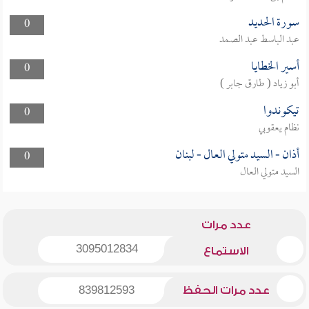
سورة الحديد
0
عبد الباسط عبد الصمد
أسير الخطايا
0
أبو زياد ( طارق جابر )
تيكوندوا
0
نظام يعقوبي
أذان - السيد متولي العال - لبنان
0
السيد متولي العال
عدد مرات
3095012834
الاستماع
عدد مرات الحفظ
839812593