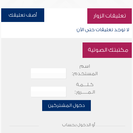
أضف تعليقك
تعليقات الزوار
لا توجد تعليقات حتى الآن
مكتبتك الصوتية
اسم
المستخدم:
كـلـــمـة
الـمـــــرور:
دخول المشتركين
أو الدخول بحساب