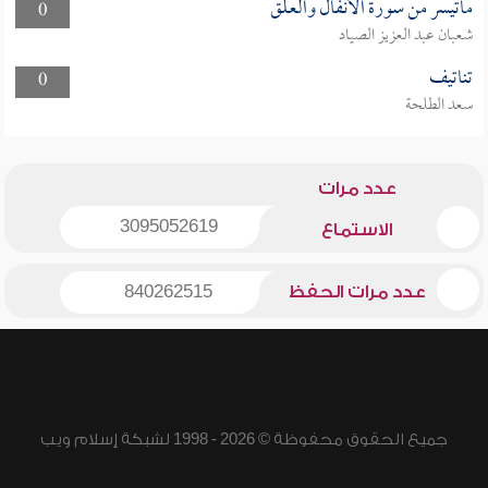
ماتيسر من سورة الأنفال والعلق
0
شعبان عبد العزيز الصياد
تناتيف
0
سعد الطلحة
عدد مرات
3095052619
الاستماع
عدد مرات الحفظ
840262515
جميع الحقوق محفوظة © 2026 - 1998 لشبكة إسلام ويب