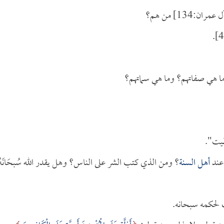
عمران:134] من هم؟
وما هي صفاتهم؟ وما هي سماتهم؟
طيت".
 عند
أهل السنة
؟ ومن الذي كتب الشر على الناس؟ وهل يقدر الله سُبحَانَهُ
 لحكمه سبحانه.