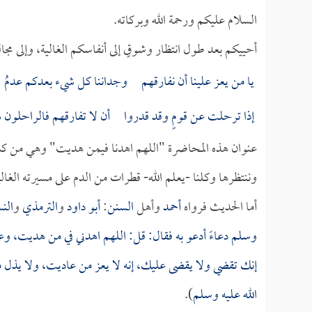
السلام عليكم ورحمة الله وبركاته.
أحييكم بعد طول انتظار وشوقٍ إلى أنفاسكم الغالية، وإلى مج
يا من يعز علينا أن نفارقهم وجداننا كل شيء بعدكم عدمُ
إذا ترحلت عن قومٍ وقد قدروا أن لا تفارقهم فالراحلون ه
عنوان هذه المحاضرة "اللهم اهدنا فيمن هديت" وهي من كلام ا
وننتظرها وكلنا -يعلم الله- قطرات من الدم على مسيرته الغال
أما الحديث فرواه
أحمد
وأهل
السنن
:
أبو داود
و
الترمذي
و
الن
وسلم دعاءً أدعو به فقال: قل: اللهم اهدني في من هديت،
إنك تقضي ولا يقضى عليك، إنه لا يعز من عاديت، ولا يذل 
الله عليه وسلم
).