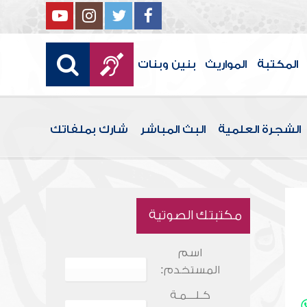
المكتبة
المواريث
بنين وبنات
الشجرة العلمية
البث المباشر
شارك بملفاتك
مكتبتك الصوتية
اسم
المستخدم:
كـلـــمـة