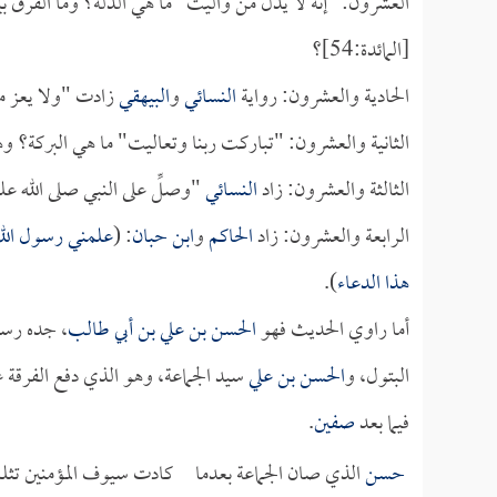
العشرون: "إنه لا يذل من واليت" ما هي الذلة؟ وما الفرق بي
[المائدة:54]؟
الحادية والعشرون: رواية
النسائي
و
البيهقي
زادت "ولا يعز م
الثانية والعشرون: "تباركت ربنا وتعاليت" ما هي البركة؟ و
الثالثة والعشرون: زاد
النسائي
"وصلِّ على النبي صلى الله عل
الرابعة والعشرون: زاد
الحاكم
و
ابن حبان
: (
علمني رسول الله
هذا الدعاء
).
أما راوي الحديث فهو
الحسن بن علي بن أبي طالب
، جده رسو
البتول، و
الحسن بن علي
سيد الجماعة، وهو الذي دفع الفرقة 
فيما بعد
صفين
.
حسن
الذي صان الجماعة بعدما كادت سيوف المؤمنين تثلم