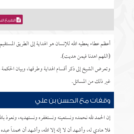
التفريغ ال
أعظم عطاء يعطيه الله للإنسان هو الهداية إلى الطريق المستق
(اللهم اهدنا فيمن هديت).
وتعرض الشيخ إلى ذكر أقسام الهداية وطرقها، وبيان الحكمة من
غير ذلك من المسائل.
وقفات مع الحسن بن علي
إن الحمد لله نحمده ونستعينه ونستغفره ونستهديه، ونعوذ بال
فلا هادي له، وأشهد أن لا إله إلا الله، وأشهد أن محمداً عبده 