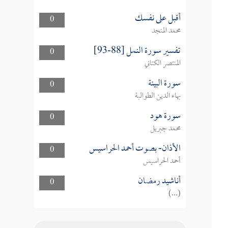
أقبل على نفسك
0
محمد المنجد
تفسير سورة النمل [88-93]
0
المنتصر الكتاني
سورة البينة
0
بهاء الدين الطوالبة
سورة هود
0
محمد جبريل
الأذان- بصوت أحمد الحراسيس
0
أحمد الحراسيس
أناشيد رمضان
0
(...)