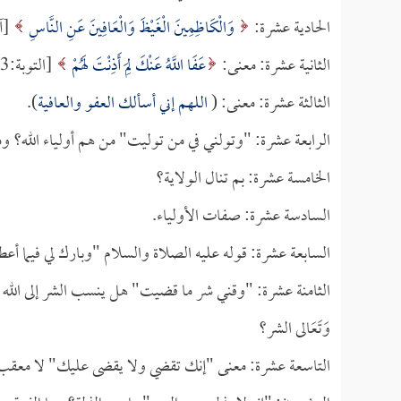
الحادية عشرة:
وَالْكَاظِمِينَ الْغَيْظَ وَالْعَافِينَ عَنِ النَّاسِ
[آل 
الثانية عشرة: معنى:
عَفَا اللَّهُ عَنْكَ لِمَ أَذِنْتَ لَهُمْ
[التوبة:43].
الثالثة عشرة: معنى: (
اللهم إني أسألك العفو والعافية
).
الرابعة عشرة: "وتولني في من توليت" من هم أولياء الله؟ 
الخامسة عشرة: بم تنال الولاية؟
السادسة عشرة: صفات الأولياء.
السابعة عشرة: قوله عليه الصلاة والسلام "وبارك لي فيما أع
الثامنة عشرة: "وقني شر ما قضيت" هل ينسب الشر إلى الله
وَتَعَالى الشر؟
التاسعة عشرة: معنى "إنك تقضي ولا يقضى عليك" لا معقب