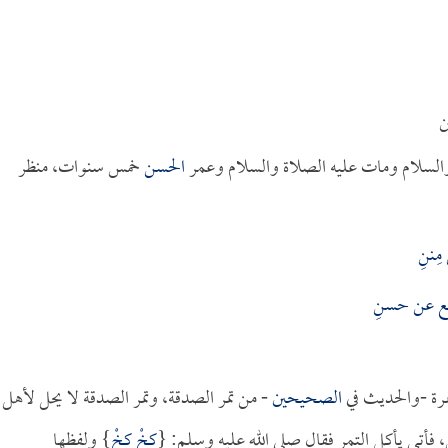
ن
والسلام ومات عليه الصلاة والسلام وعمر
الحسن
خمس سنوات، منظر
ِننِ
ع عن حسنِ
تمرة -والحديث في
الصحيحين
- من تمر الصدقة، وتمر الصدقة لا يحل لأهل
، فأتى يأكل التمر فقال صلى الله عليه وسلم: {
كخْ كخْ
} ولفظها