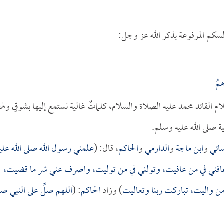
السكم المرفوعة بذكر الله عز وجل:
مُ
لقائد محمد عليه الصلاة والسلام، كلماتٌ غالية نستمع إليها بشوقٍ ولهف
ية صلى الله عليه وسلم.
سائي
و
ابن ماجة
و
الدارمي
و
الحاكم
، قال: (
علمني رسول الله صلى الله علي
 وعافني في من عافيت، وتولني في من توليت، واصرف عني شر ما قضيت،
من واليت، تباركت ربنا وتعاليت
) وزاد
الحاكم
: (
اللهم صلِّ على النبي صل