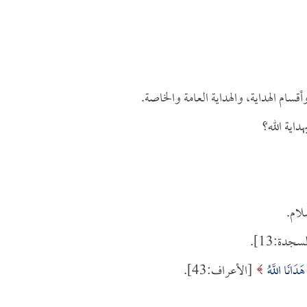
سام الهداية، والهداية العامة والخاصة.
داية الله؟
لام.
جدة:13].
َدَانَا اللَّهُ
[الأعراف:43].