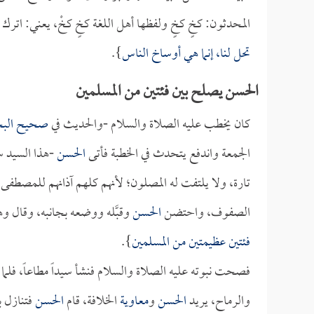
المحدثون: كخٍ كخٍ ولفظها أهل اللغة كخٍ كخْ، يعني: اترك 
تحل لنا، إنما هي أوساخ الناس
}.
الحسن يصلح بين فئتين من المسلمين
كان يخطب عليه الصلاة والسلام -والحديث في
صحيح الب
الجمعة واندفع يتحدث في الخطبة فأتى
الحسن
-هذا السيد س
تارة، ولا يلتفت له المصلون؛ لأنهم كلهم آذانهم للمصطفى 
الصفوف، واحتضن
الحسن
وقبَّله ووضعه بجانبه، وقال وه
فئتين عظيمتين من المسلمين
}.
فصحت نبوته عليه الصلاة والسلام فنشأ سيداً مطاعاً، فلم
والرماح، يريد
الحسن
و
معاوية
الخلافة، قام
الحسن
فتنازل ب