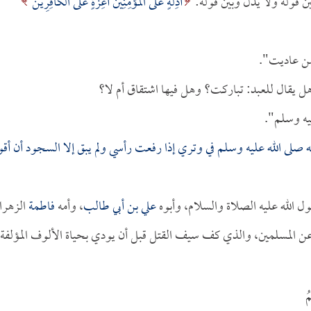
ن قوله ولا يذل وبين قوله:
أَذِلَّةٍ عَلَى الْمُؤْمِنِينَ أَعِزَّةٍ عَلَى الْكَافِرِينَ
ن عاديت".
هل يقال للعبد: تباركت؟ وهل فيها اشتقاق أم لا؟
يه وسلم".
 صلى الله عليه وسلم في وتري إذا رفعت رأسي ولم يبق إلا السجود أن أق
ل الله عليه الصلاة والسلام، وأبوه
علي بن أبي طالب
، وأمه
فاطمة
الزهرا
عن المسلمين، والذي كف سيف القتل قبل أن يودي بحياة الألوف المؤلفة
ُ