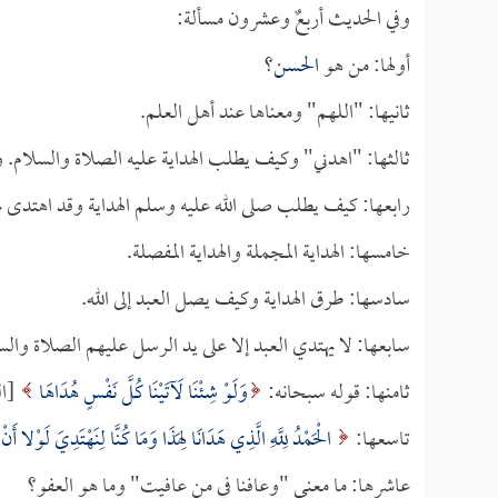
وفي الحديث أربعٌ وعشرون مسألة:
أولها: من هو
الحسن
؟
ثانيها: "اللهم" ومعناها عند أهل العلم.
ثالثها: "اهدني" وكيف يطلب الهداية عليه الصلاة والسلام. وأق
رابعها: كيف يطلب صلى الله عليه وسلم الهداية وقد اهتدى به
خامسها: الهداية المجملة والهداية المفصلة.
سادسها: طرق الهداية وكيف يصل العبد إلى الله.
سابعها: لا يهتدي العبد إلا على يد الرسل عليهم الصلاة والس
ثامنها: قوله سبحانه:
وَلَوْ شِئْنَا لَآتَيْنَا كُلَّ نَفْسٍ هُدَاهَا
[الس
تاسعها:
الْحَمْدُ لِلَّهِ الَّذِي هَدَانَا لِهَذَا وَمَا كُنَّا لِنَهْتَدِيَ لَوْلا أَنْ ه
عاشرها: ما معنى "وعافنا في من عافيت" وما هو العفو؟