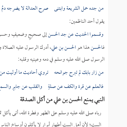
من جده حمل الشريعة وابتنى صرح العدالة لا يضرجه دمُ
يقول أحد الناظمين:
وقسموا الحديث عن جد
الحسن
إلى صحيحٍ وضعيفٍ وحس
فـ
الحسن
هذا هو
الحسن بن علي
، أدرك الرسول عليه الصلاة 
الرسول صلى الله عليه وسلم في دمه وعينيه وقلبه:
من زار بابك لم تبرح جوانحه تروي أحاديث ما أوليت من م
فالعلم عن قرة والكف عن صلةٍ والقلب عن جابرٍ والسم
النبي يمنع الحسن بن علي من أكل الصدقة
رباه صلى الله عليه وسلم على الطهر وفطرة الله، أتى يأكل 
البيت؛ لأن أهل البيت أطهار أبرار لا يأكلون أوساخ الناس